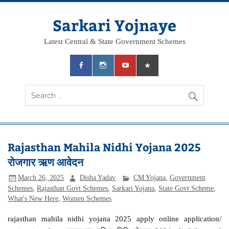
Skip
to
content
Sarkari Yojnaye
Latest Central & State Government Schemes
Rajasthan Mahila Nidhi Yojana 2025
रोजगार ऋण आवेदन
March 26, 2025
Disha Yadav
CM Yojana
,
Government
Schemes
,
Rajasthan Govt Schemes
,
Sarkari Yojana
,
State Govt Scheme
,
What's New Here
,
Women Schemes
rajasthan mahila nidhi yojana 2025 apply online application/