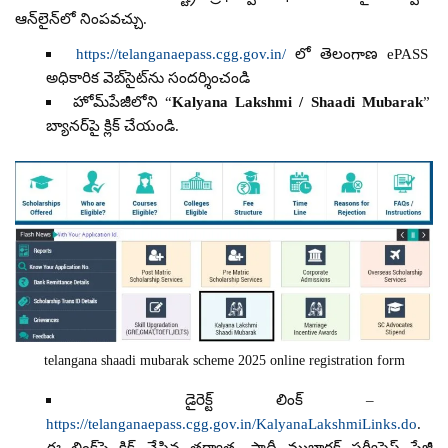
ఆన్‌లైన్‌లో నింపవచ్చు.
https://telanganaepass.cgg.gov.in/
లో తెలంగాణ ePASS
అధికారిక వెబ్‌సైట్‌ను సందర్శించండి
హోమ్‌పేజీలోని “
Kalyana Lakshmi / Shaadi Mubarak
”
బ్యానర్‌పై క్లిక్ చేయండి.
telangana shaadi mubarak scheme 2025 online registration form
డైరెక్ట్ లింక్ –
https://telanganaepass.cgg.gov.in/KalyanaLakshmiLinks.do
.
ఈ లింక్‌పై క్లిక్ చేసిన తర్వాత, షాదీ ముభారక్ సర్వీసెస్ పేజీ