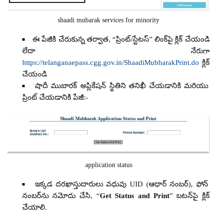
shaadi mubarak services for minority
ఈ పేజీకి చేరుకున్న తర్వాత, “ప్రింట్/స్టేటస్” లింక్‌పై క్లిక్ చేయండి
లేదా నేరుగా
https://telanganaepass.cgg.gov.in/ShaadiMubharakPrint.do
క్లిక్
చేయండి
షాదీ ముబారక్ అప్లికేషన్ స్థితిని తనిఖీ చేయడానికి మరియు
ప్రింట్ చేయడానికి పేజీ:-
application status
ఇక్కడ దరఖాస్తుదారులు వధువు UID (ఆధార్ నంబర్), ఫోన్
నంబర్‌ను నమోదు చేసి, “
Get Status and Print
” బటన్‌పై క్లిక్
చేయాలి.