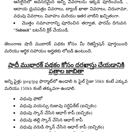
ఆన్‌లైన్‌లో అవసరమైన అన్ని వివరాలను ఇక్కడ పూరించండి. ,
ఆదాయ ధ్రువపత్రం వివరాలు, బ్యాంక్ ఖాతా వివరాలు, చిరునామా,
వధువు వివరాలు, వివాహం మరియు ఇతర వాటిని ఖచ్చితంగా.
మొత్తం సమాచారాన్ని పూరించిన తర్వాత, ఫారమ్ దిగువన
“
Submit
” బటన్‌ని క్లిక్ చేయండి.
తెలంగాణ షాదీ ముబారక్ పథకం కోసం మీ రిజిస్ట్రేషన్ పూర్తయింది
మరియు ఆర్థిక సహాయం అర్హతకు లోబడి ఉంటుంది.
షాదీ ముభారక్ పథకం కోసం దరఖాస్తు చేయడానికి
పత్రాల జాబితా
అన్ని ఫైళ్లు jpeg/jpg ఫార్మాట్‌లో ఉండాలి & ఫైల్ సైజు 50kb కంటే ఎక్కువ
మరియు 150kb కంటే తక్కువగా ఉండాలి.
వధువు ఫోటో
వధువు వయస్సు రుజువు సర్టిఫికేట్ (ఐచ్ఛికం)
వధువు స్కాన్ చేసిన ఆధార్ కాపీ (ఐచ్ఛికం)
వధువు తల్లి స్కాన్ చేసిన ఆధార్ కాపీ
వధువు వరుడి స్కాన్ చేసిన ఆధార్ కాపీ (ఐచ్ఛికం)