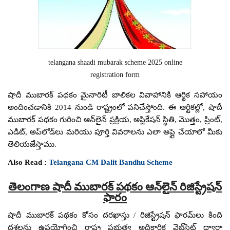
telangana shaadi mubarak scheme 2025 online
registration form
షాదీ ముబారక్ పథకం మైనారిటీ బాలికల వివాహానికి ఆర్థిక సహాయం
అందించడానికి 2014 నుండి రాష్ట్రంలో పనిచేస్తోంది. ఈ ఆర్టికల్లో, షాదీ
ముబారక్ పథకం గురించి ఆన్‌లైన్ ప్రక్రియ, అప్లికేషన్ స్థితి, మొత్తం, ప్రింట్,
ఎడిట్, అప్‌లోడ్‌లు మరియు పూర్తి వివరాలను ఎలా అప్లై చేయాలో మీకు
తెలియజేస్తాము.
Also Read :
Telangana CM Dalit Bandhu Scheme
తెలంగాణ షాదీ ముబారక్ పథకం ఆన్‌లైన్ రిజిస్ట్రేషన్
ఫారం
షాదీ ముబారక్ పథకం కోసం దరఖాస్తు / రిజిస్ట్రేషన్ ఫారమ్‌లు కింది
దశలను ఉపయోగించి రాష్ట్ర ప్రభుత్వ అధికారిక వెబ్‌సైట్ ద్వారా