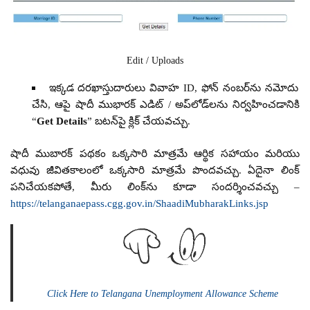
Edit / Uploads
ఇక్కడ దరఖాస్తుదారులు వివాహ ID, ఫోన్ నంబర్‌ను నమోదు
చేసి, ఆపై షాదీ ముభారక్ ఎడిట్ / అప్‌లోడ్‌లను నిర్వహించడానికి
“
Get Details
” బటన్‌పై క్లిక్ చేయవచ్చు.
షాదీ ముబారక్ పథకం ఒక్కసారి మాత్రమే ఆర్థిక సహాయం మరియు
వధువు జీవితకాలంలో ఒక్కసారి మాత్రమే పొందవచ్చు. ఏదైనా లింక్
పనిచేయకపోతే, మీరు లింక్‌ను కూడా సందర్శించవచ్చు –
https://telanganaepass.cgg.gov.in/ShaadiMubharakLinks.jsp
Click Here to Telangana Unemployment Allowance Scheme