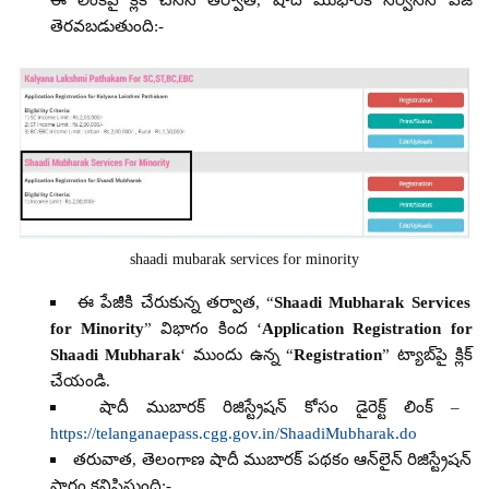
తెరవబడుతుంది:-
shaadi mubarak services for minority
ఈ పేజీకి చేరుకున్న తర్వాత, “
Shaadi Mubharak Services
for Minority
” విభాగం కింద ‘
Application Registration for
Shaadi Mubharak
‘ ముందు ఉన్న “
Registration
” ట్యాబ్‌పై క్లిక్
చేయండి.
షాదీ ముబారక్ రిజిస్ట్రేషన్ కోసం డైరెక్ట్ లింక్ –
https://telanganaepass.cgg.gov.in/ShaadiMubharak.do
తరువాత, తెలంగాణ షాదీ ముబారక్ పథకం ఆన్‌లైన్ రిజిస్ట్రేషన్
ఫారం కనిపిస్తుంది:-