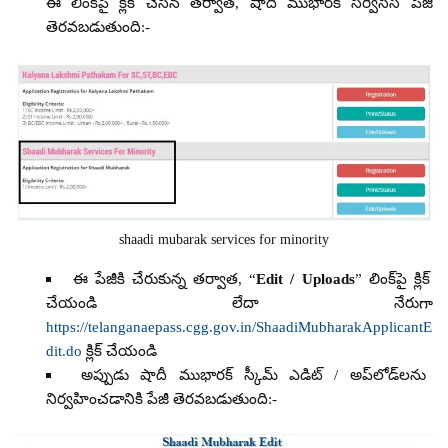
ఈ లింక్‌పై క్లిక్ చేసిన తర్వాత, షాదీ ముభారక్ సర్వీసెస్ పేజీ
తెరవబడుతుంది:-
shaadi mubarak services for minority
ఈ పేజీకి చేరుకున్న తర్వాత, “
Edit / Uploads
” లింక్‌పై క్లిక్
చేయండి లేదా నేరుగా
https://telanganaepass.cgg.gov.in/ShaadiMubharakApplicantE
dit.do
క్లిక్ చేయండి
అప్పుడు షాదీ ముభారక్ స్కీమ్ ఎడిట్ / అప్‌లోడ్‌లను
నిర్వహించడానికి పేజీ తెరవబడుతుంది:-