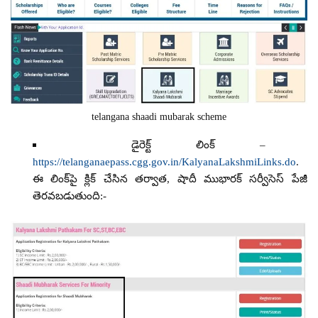
telangana shaadi mubarak scheme
డైరెక్ట్ లింక్ –
https://telanganaepass.cgg.gov.in/KalyanaLakshmiLinks.do
.
ఈ లింక్‌పై క్లిక్ చేసిన తర్వాత, షాదీ ముభారక్ సర్వీసెస్ పేజీ
తెరవబడుతుంది:-