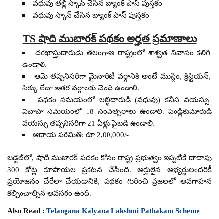
వధువు తల్లి స్కాన్ చేసిన బ్యాంక్ పాస్ పుస్తకం
వధువు స్కాన్ చేసిన బ్యాంక్ పాస్ పుస్తకం
TS షాది ముబారక్ పథకం అర్హత ప్రమాణాలు
దరఖాస్తుదారుడు తెలంగాణ రాష్ట్రంలో శాశ్వత నివాసం కలిగి
ఉండాలి.
ఆమె తప్పనిసరిగా మైనారిటీ వర్గానికి అంటే ముస్లిం, క్రిస్టియన్,
సిక్కు లేదా ఇతర వర్గాలకు చెంది ఉండాలి.
పథకం సమయంలో లబ్ధిదారుడి (వధువు) కనీస వయస్సు
వివాహ సమయంలో 18 సంవత్సరాలు ఉండాలి. పెండ్లికుమారుడి
వయస్సు తప్పనిసరిగా 21 ఏళ్లు పైబడి ఉండాలి.
ఆదాయ పరిమితి: రూ 2,00,000/-
బడ్జెట్‌లో, షాదీ ముబారక్ పథకం కోసం రాష్ట్ర ప్రభుత్వం ఇప్పటికే దాదాపు
300 కోట్ల రూపాయల ప్రకటన చేసింది. అర్హులైన అభ్యర్థులందరికీ
ప్రయోజనం చేరేలా చేయడానికి, పథకం గురించి ప్రజలలో అవగాహన
కల్పించాల్సిన అవసరం ఉంది.
Also Read :
Telangana Kalyana Lakshmi Pathakam Scheme