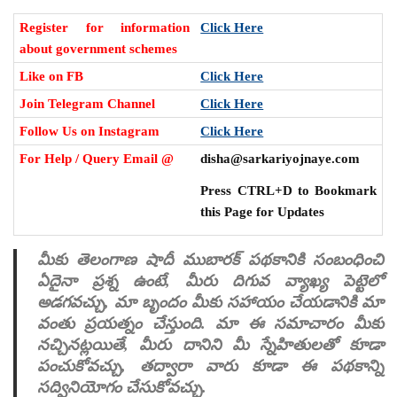
Register for information
Click Here
about government schemes
Like on FB
Click Here
Join Telegram Channel
Click Here
Follow Us on Instagram
Click Here
For Help / Query Email @
disha@sarkariyojnaye.com
Press CTRL+D to Bookmark
this Page for Updates
మీకు తెలంగాణ షాదీ ముబారక్ పథకానికి సంబంధించి
ఏదైనా ప్రశ్న ఉంటే, మీరు దిగువ వ్యాఖ్య పెట్టెలో
అడగవచ్చు, మా బృందం మీకు సహాయం చేయడానికి మా
వంతు ప్రయత్నం చేస్తుంది. మా ఈ సమాచారం మీకు
నచ్చినట్లయితే, మీరు దానిని మీ స్నేహితులతో కూడా
పంచుకోవచ్చు, తద్వారా వారు కూడా ఈ పథకాన్ని
సద్వినియోగం చేసుకోవచ్చు.