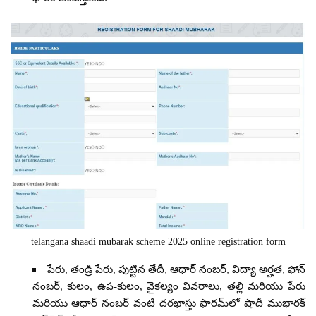
telangana shaadi mubarak scheme 2025 online registration form
పేరు, తండ్రి పేరు, పుట్టిన తేదీ, ఆధార్ నంబర్, విద్యా అర్హత, ఫోన్
నంబర్, కులం, ఉప-కులం, వైకల్యం వివరాలు, తల్లి మరియు పేరు
మరియు ఆధార్ నంబర్ వంటి దరఖాస్తు ఫారమ్‌లో షాదీ ముభారక్