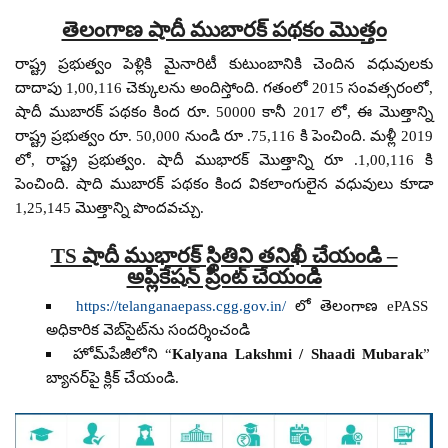
తెలంగాణ షాదీ ముబారక్ పథకం మొత్తం
రాష్ట్ర ప్రభుత్వం పెళ్లికి మైనారిటీ కుటుంబానికి చెందిన వధువులకు
దాదాపు 1,00,116 చెక్కులను అందిస్తోంది. గతంలో 2015 సంవత్సరంలో,
షాదీ ముబారక్ పథకం కింద రూ. 50000 కానీ 2017 లో, ఈ మొత్తాన్ని
రాష్ట్ర ప్రభుత్వం రూ. 50,000 నుండి రూ .75,116 కి పెంచింది. మళ్లీ 2019
లో, రాష్ట్ర ప్రభుత్వం. షాదీ ముభారక్ మొత్తాన్ని రూ .1,00,116 కి
పెంచింది. షాది ముబారక్ పథకం కింద వికలాంగులైన వధువులు కూడా
1,25,145 మొత్తాన్ని పొందవచ్చు.
TS షాదీ ముభారక్ స్థితిని తనిఖీ చేయండి –
అప్లికేషన్ ప్రింట్ చేయండి
https://telanganaepass.cgg.gov.in/
లో తెలంగాణ ePASS
అధికారిక వెబ్‌సైట్‌ను సందర్శించండి
హోమ్‌పేజీలోని “
Kalyana Lakshmi / Shaadi Mubarak
”
బ్యానర్‌పై క్లిక్ చేయండి.