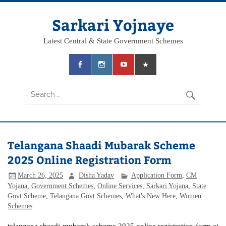
Skip
to
content
Sarkari Yojnaye
Latest Central & State Government Schemes
Telangana Shaadi Mubarak Scheme
2025 Online Registration Form
March 26, 2025
Disha Yadav
Application Form
,
CM
Yojana
,
Government Schemes
,
Online Services
,
Sarkari Yojana
,
State
Govt Scheme
,
Telangana Govt Schemes
,
What's New Here
,
Women
Schemes
telangana shaadi mubarak scheme 2025 online registration form at