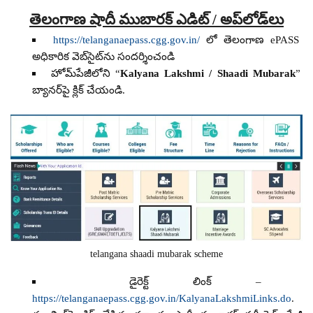
తెలంగాణ షాదీ ముబారక్ ఎడిట్ / అప్‌లోడ్‌లు
https://telanganaepass.cgg.gov.in/
లో తెలంగాణ ePASS
అధికారిక వెబ్‌సైట్‌ను సందర్శించండి
హోమ్‌పేజీలోని “
Kalyana Lakshmi / Shaadi Mubarak
”
బ్యానర్‌పై క్లిక్ చేయండి.
telangana shaadi mubarak scheme
డైరెక్ట్ లింక్ –
https://telanganaepass.cgg.gov.in/KalyanaLakshmiLinks.do
.