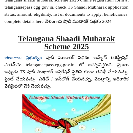
telanganaepass.cgg.gov.in, check TS Shaadi Mubharak application
status, amount, eligibility, list of documents to apply, beneficiaries,
complete details here తెలంగాణ షాదీ ముబారక్ పథకం 2024
Telangana Shaadi Mubarak
Scheme 2025
తెలంగాణ ప్రభుత్వం
షాదీ ముబారక్ పథకం ఆన్‌లైన్ రిజిస్ట్రేషన్
ఫారమ్‌ను telanganaepass.cgg.gov.in లో ఆహ్వానిస్తోంది. ప్రజలు
ఇప్పుడు TS షాదీ ముభారక్ అప్లికేషన్ స్థితిని కూడా తనిఖీ చేయవచ్చు,
ప్రింట్ చేయవచ్చు, ఎడిట్ / అప్‌లోడ్ చేయవచ్చు, మొత్తాన్ని అధికారిక
వెబ్‌సైట్‌లో చెక్ చేయవచ్చు.