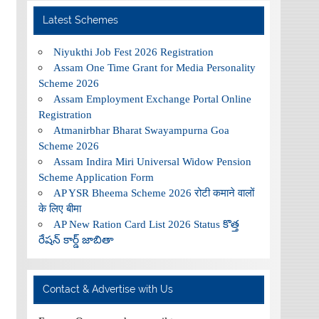
Latest Schemes
Niyukthi Job Fest 2026 Registration
Assam One Time Grant for Media Personality
Scheme 2026
Assam Employment Exchange Portal Online
Registration
Atmanirbhar Bharat Swayampurna Goa
Scheme 2026
Assam Indira Miri Universal Widow Pension
Scheme Application Form
AP YSR Bheema Scheme 2026 रोटी कमाने वालों
के लिए बीमा
AP New Ration Card List 2026 Status కొత్త
రేషన్ కార్డ్ జాబితా
Contact & Advertise with Us