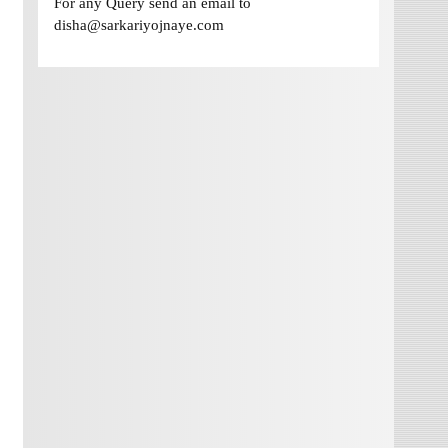
For any Query send an email to
disha@sarkariyojnaye.com