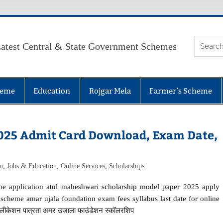
atest Central & State Government Schemes
heme
Education
Rojgar Mela
Farmer’s Scheme
025 Admit Card Download, Exam Date,
m
,
Jobs & Education
,
Online Services
,
Scholarships
ne application atul maheshwari scholarship model paper 2025 apply
exam scheme amar ujala foundation exam fees syllabus last date for online
एप्लीकेशन पात्रता अमर उजाला फाउंडेशन स्कॉलरशिप