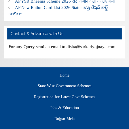
AP YSR Bheema Scheme 2026 रोटी कमाने वालों के लिए बीमा
AP New Ration Card List 2026 Status కొత్త రేషన్ కార్డ్
జాబితా
Contact & Advertise with Us
For any Query send an email to disha@sarkariyojnaye.com
Home
State Wise Government Schemes
Registration for Latest Govt Schemes
Jobs & Education
Rojgar Mela