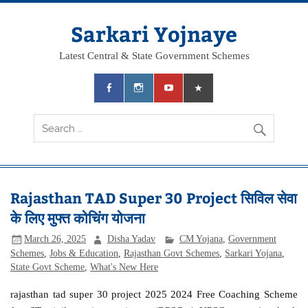
Skip
to
content
Sarkari Yojnaye
Latest Central & State Government Schemes
Rajasthan TAD Super 30 Project सिविल सेवा
के लिए मुफ्त कोचिंग योजना
March 26, 2025
Disha Yadav
CM Yojana
,
Government
Schemes
,
Jobs & Education
,
Rajasthan Govt Schemes
,
Sarkari Yojana
,
State Govt Scheme
,
What's New Here
rajasthan tad super 30 project 2025 2024 Free Coaching Scheme