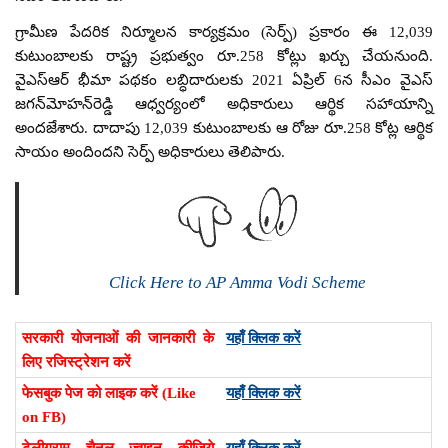
గ్రామీణ పేదరిక నిర్మూలన కార్యక్రమం (సెర్ప్) ప్రకారం ఈ 12,039
కుటుంబాలకు రాష్ట్ర ప్రభుత్వం రూ.258 కోట్లు ఖర్చు చేయనుంది.
వైఎస్‌ఆర్‌ భీమా పథకం లబ్ధిదారులకు 2021 ఏప్రిల్‌ 6న సీఎం వైఎస్‌
జగన్‌మోహన్‌రెడ్డి ఆధ్వర్యంలో అధికారులు ఆర్థిక సహాయాన్ని
అందజేశారు. దాదాపు 12,039 కుటుంబాలకు ఆ రోజు రూ.258 కోట్ల ఆర్థిక
సాయం అందిందని సెర్ప్ అధికారులు తెలిపారు.
Click Here to AP Amma Vodi Scheme
सरकारी योजनाओं की जानकारी के
यहाँ क्लिक करें
लिए रजिस्ट्रेशन करें
फेसबुक पेज को लाइक करें (Like
यहाँ क्लिक करें
on FB)
टेलीग्राम चैनल ज्वाइन कीजिये
यहाँ क्लिक करें