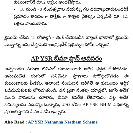
కుటుంబానికి రూ.2 లక్షలు అందజేస్తారు.
18 నుండి 70 సంవత్సరాల వయస్సు గల దరఖాస్తుదారులందరికీ
ప్రమాదం కారణంగా పాక్షికంగా శాశ్వత వైకల్యం ఏర్పడితే రూ. 1.5
లక్షలు పొందుతారు.
క్లెయిమ్ చేసిన 15 రోజుల్లోగా లింక్ చేయబడిన బ్యాంక్ ఖాతాలో క్లెయిమ్
మొత్తాన్ని జమ చేస్తామని ఆంధ్రప్రదేశ్ ప్రభుత్వం హామీ ఇచ్చింది.
AP YSR బీమా ప్లాన్ అవసరం
అన్నదాతల పరంగా బిపిఎల్ కుటుంబాలకు ఆర్థిక భద్రత లేకపోవడం,
అసంఘటిత రంగంలో పనిచేస్తూ ప్రాణాలు పోగొట్టుకోవడం ఈ
కుటుంబాలకు పీడకల. అలాంటి సంఘటన జరిగితే ఆ కుటుంబం ఆర్థిక
ఒడిదుడుకులకు లోనవుతుంది. తన ప్రజా సంకల్ప యాత్రలో, జగన్ అనేక
మంది పౌరులను చూశారు, బీమా కవరేజీ లేకపోవడం వల్ల అనేక
సమస్యలను ఎదుర్కొంటున్నారు, వారి కోసం AP YSR BHIM పథకాన్ని
ప్రారంభిస్తానని సీఎం హామీ ఇచ్చారు.
Also Read :
AP YSR Nethanna Nestham Scheme