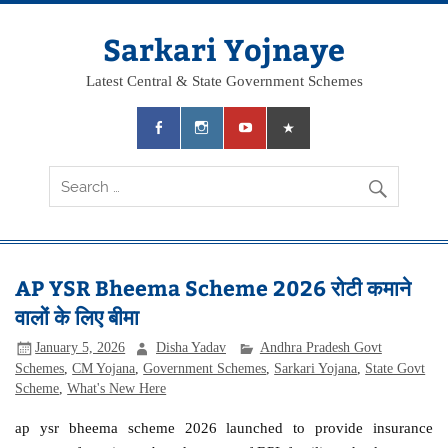
Skip
to
content
Sarkari Yojnaye
Latest Central & State Government Schemes
AP YSR Bheema Scheme 2026 रोटी कमाने
वालों के लिए बीमा
January 5, 2026
Disha Yadav
Andhra Pradesh Govt
Schemes
,
CM Yojana
,
Government Schemes
,
Sarkari Yojana
,
State Govt
Scheme
,
What's New Here
ap ysr bheema scheme 2026 launched to provide insurance