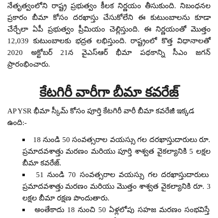
నేతృత్వంలోని రాష్ట్ర ప్రభుత్వం కీలక నిర్ణయం తీసుకుంది. నిబంధనల
ప్రకారం బీమా కోసం దరఖాస్తు చేసుకోలేని ఈ కుటుంబాలను కూడా
చేర్చేలా ఏపీ ప్రభుత్వం ప్రీమియం చెల్లిస్తుంది. ఈ నిర్ణయంతో మొత్తం
12,039 కుటుంబాలకు భద్రత లభిస్తుంది. రాష్ట్రంలో కొత్త విధానాలతో
2020 అక్టోబర్ 21న వైఎస్ఆర్ భీమా పథకాన్ని సీఎం జగన్
ప్రారంభించారు.
కేటగిరీ వారీగా బీమా కవరేజ్
AP YSR భీమా స్కీమ్ కోసం పూర్తి కేటగిరీ వారీ బీమా కవరేజీ ఇక్కడ
ఉంది:-
18 నుండి 50 సంవత్సరాల వయస్సు గల దరఖాస్తుదారులు రూ.
ప్రమాదవశాత్తు మరణం మరియు పూర్తి శాశ్వత వైకల్యానికి 5 లక్షల
బీమా కవరేజ్.
51 నుండి 70 సంవత్సరాల వయస్సు గల దరఖాస్తుదారులు
ప్రమాదవశాత్తు మరణం మరియు మొత్తం శాశ్వత వైకల్యానికి రూ. 3
లక్షల బీమా రక్షణ పొందుతారు.
అంతేకాదు 18 నుంచి 50 ఏళ్లలోపు సహజ మరణం సంభవిస్తే