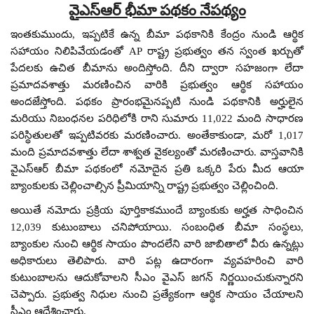
వైఎస్ఆర్ భీమా పథకం నేపథ్యం
ఇంతకుముందు, ఇప్పటికే ఉన్న బీమా పథకానికి కేంద్రం నుండి ఆర్థిక
సహాయం నిలిపివేయడంతో AP రాష్ట్ర ప్రభుత్వం తన స్వంత ఖర్చుతో
పేదలకు ఉచిత బీమాను అందిస్తోంది. దీని ద్వారా సహజంగా లేదా
ప్రమాదవశాత్తు మరణించిన వారికి ప్రభుత్వం ఆర్థిక సహాయం
అందజేస్తోంది. పథకం ప్రారంభమైనప్పటి నుండి పథకానికి అర్హులైన
మరియు నిబంధనల పరిధిలోకి రాని సుమారు 11,022 మంది సాధారణ
పరిస్థితులతో ఇప్పటివరకు మరణించారు. అంతేకాకుండా, మరో 1,017
మంది ప్రమాదవశాత్తు లేదా శాశ్వత వైకల్యంతో మరణించారు. వాస్తవానికి
వైఎస్ఆర్ బీమా పథకంలో నమోదైన ప్రతి ఒక్కరి పేరు మీద ఆయా
బ్యాంకులకు చెల్లించాల్సిన ప్రీమియాన్ని రాష్ట్ర ప్రభుత్వం చెల్లించింది.
అయితే నమోదు ప్రక్రియ పూర్తికాకముందే బ్యాంకుకు అర్హత సాధించిన
12,039 కుటుంబాలు చనిపోయాయి. సంబంధిత బీమా సంస్థలు,
బ్యాంకుల నుంచి ఆర్థిక సాయం పొందలేని వారి జాబితాలో వీరు ఉన్నట్లు
అధికారులు తెలిపారు. వారి పట్ల ఉదారంగా వ్యవహరించి వారి
కుటుంబాలను ఆదుకోవాలని సీఎం వైఎస్‌ జగన్‌ నిర్ణయించుకున్నారని
చెప్పారు. ప్రభుత్వ నిధుల నుంచి ప్రత్యేకంగా ఆర్థిక సాయం చేయాలని
సీఎం ఆదేశించారు.