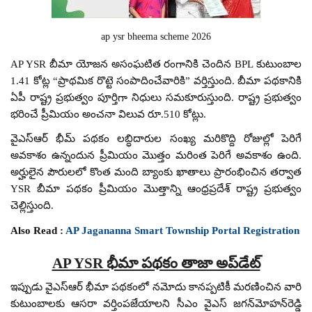
ap ysr bheema scheme 2026
AP YSR బీమా యోజన అసంఘటిత రంగానికి చెందిన BPL కుటుంబాల
1.41 కోట్ల “ప్రాథమిక రొట్టె సంపాదించేవారికి” వర్తిస్తుంది. బీమా పథకానికి
ఏపీ రాష్ట్ర ప్రభుత్వం పూర్తిగా నిధులు సమకూరుస్తుంది. రాష్ట్ర ప్రభుత్వం
భరించే ప్రీమియం అంచనా విలువ రూ.510 కోట్లు.
వైఎస్‌ఆర్‌ భీమ్‌ పథకం లబ్ధిదారుల సంఖ్య మరికొద్ది రోజుల్లో పెరిగే
అవకాశం ఉన్నందున ప్రీమియం మొత్తం మరింత పెరిగే అవకాశం ఉంది.
అర్హులైన పౌరులలో కొంత మంది బ్యాంకు ఖాతాలు ప్రారంభించిన తర్వాత
YSR బీమా పథకం ప్రీమియం మొత్తాన్ని ఆంధ్రప్రదేశ్ రాష్ట్ర ప్రభుత్వం
చెల్లిస్తుంది.
Also Read :
AP Jagananna Smart Township Portal Registration
AP YSR భీమా పథకం తాజా అప్‌డేట్
ఇప్పుడు వైఎస్‌ఆర్‌ భీమా పథకంలో నమోదు కానప్పటికీ మరణించిన వారి
కుటుంబాలకు ఆసరా వర్తింపజేయాలని సీఎం వైఎస్‌ జగన్‌మోహన్‌రెడ్డి