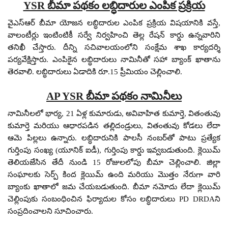
YSR బీమా పథకం లబ్ధిదారుల ఎంపిక ప్రక్రియ
వైఎస్ఆర్ బీమా యోజన లబ్ధిదారుల ఎంపిక ప్రక్రియ విషయానికి వస్తే,
వాలంటీర్లు ఇంటింటికీ సర్వే నిర్వహించి తెల్ల రేషన్ కార్డు ఉన్నవారిని
తనిఖీ చేస్తారు. దీన్ని సచివాలయంలోని సంక్షేమ శాఖ కార్యదర్శి
పర్యవేక్షిస్తారు. ఎంపికైన లబ్ధిదారులు నామినీతో సహా బ్యాంక్ ఖాతాను
తెరవాలి. లబ్ధిదారులు ఏడాదికి రూ.15 ప్రీమియం చెల్లించాలి.
AP YSR బీమా పథకం నామినీలు
నామినీలలో భార్య, 21 ఏళ్ల కుమారుడు, అవివాహిత కుమార్తె, వితంతువు
కుమార్తె మరియు ఆధారపడిన తల్లిదండ్రులు, వితంతువు కోడలు లేదా
ఆమె పిల్లలు ఉన్నారు. లబ్ధిదారునికి పాలసీ నంబర్‌తో పాటు ప్రత్యేక
గుర్తింపు సంఖ్య (యూనిక్ ఐడీ), గుర్తింపు కార్డు ఇవ్వబడుతుంది. క్లెయిమ్
తెలియజేసిన తేదీ నుండి 15 రోజులలోపు బీమా చెల్లించాలి. జిల్లా
సంఘాలకు సెర్ప్ కింద క్లెయిమ్ ఉంది మరియు మొత్తం నేరుగా వారి
బ్యాంకు ఖాతాలో జమ చేయబడుతుంది. బీమా నమోదు లేదా క్లెయిమ్
చెల్లింపుకు సంబంధించిన ఫిర్యాదుల కోసం లబ్ధిదారులు PD DRDAని
సంప్రదించాలని సూచించారు.