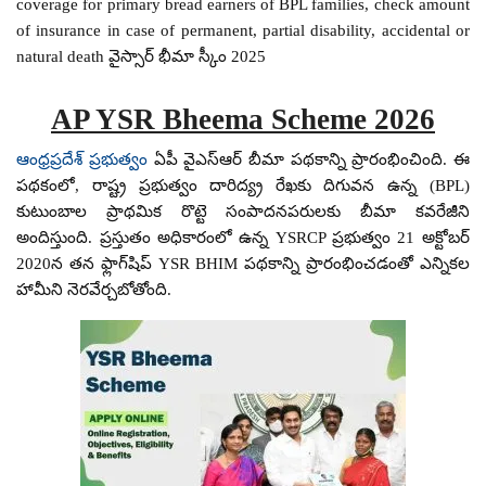
coverage for primary bread earners of BPL families, check amount
of insurance in case of permanent, partial disability, accidental or
natural death వైస్సార్ భీమా స్కీం 2025
AP YSR Bheema Scheme 2026
ఆంధ్రప్రదేశ్ ప్రభుత్వం
ఏపీ వైఎస్ఆర్ బీమా పథకాన్ని ప్రారంభించింది. ఈ
పథకంలో, రాష్ట్ర ప్రభుత్వం దారిద్య్ర రేఖకు దిగువన ఉన్న (BPL)
కుటుంబాల ప్రాథమిక రొట్టె సంపాదనపరులకు బీమా కవరేజీని
అందిస్తుంది. ప్రస్తుతం అధికారంలో ఉన్న YSRCP ప్రభుత్వం 21 అక్టోబర్
2020న తన ఫ్లాగ్‌షిప్ YSR BHIM పథకాన్ని ప్రారంభించడంతో ఎన్నికల
హామీని నెరవేర్చబోతోంది.