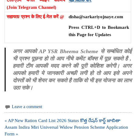
(Join Telegram Channel)
सहायता/ प्रश्न के लिए ई-मेल करें @
disha@sarkariyojnaye.com
Press CTRL+D to Bookmark
this Page for Updates
अगर आपको AP YSR Bheema Scheme से सम्बंधित कोई
भी प्रश्न पूछना हो तो आप नीचे कमेंट बॉक्स में पूछ सकते है ,
हमारी टीम आपकी मदद करने की पूरी कोशिश करेगी। अगर
आपको हमारी ये जानकारी अच्छी लगी हो तो आप इसे अपने
दोस्तों को भी शेयर कर सकते है ताकि वो भी इस योजना का लाभ
उठा सके।
Leave a comment
Post
« AP New Ration Card List 2026 Status కొత్త రేషన్ కార్డ్ జాబితా
navigation
Assam Indira Miri Universal Widow Pension Scheme Application
Form »