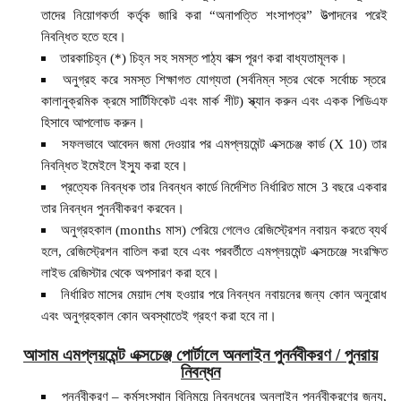
তাদের নিয়োগকর্তা কর্তৃক জারি করা “অনাপত্তি শংসাপত্র” উত্পাদনের পরেই
নিবন্ধিত হতে হবে।
তারকাচিহ্ন (*) চিহ্ন সহ সমস্ত পাঠ্য বাক্স পূরণ করা বাধ্যতামূলক।
অনুগ্রহ করে সমস্ত শিক্ষাগত যোগ্যতা (সর্বনিম্ন স্তর থেকে সর্বোচ্চ স্তরে
কালানুক্রমিক ক্রমে সার্টিফিকেট এবং মার্ক শীট) স্ক্যান করুন এবং একক পিডিএফ
হিসাবে আপলোড করুন।
সফলভাবে আবেদন জমা দেওয়ার পর এমপ্লয়মেন্ট এক্সচেঞ্জ কার্ড (X 10) তার
নিবন্ধিত ইমেইলে ইস্যু করা হবে।
প্রত্যেক নিবন্ধক তার নিবন্ধন কার্ডে নির্দেশিত নির্ধারিত মাসে 3 বছরে একবার
তার নিবন্ধন পুনর্নবীকরণ করবেন।
অনুগ্রহকাল (months মাস) পেরিয়ে গেলেও রেজিস্ট্রেশন নবায়ন করতে ব্যর্থ
হলে, রেজিস্ট্রেশন বাতিল করা হবে এবং পরবর্তীতে এমপ্লয়মেন্ট এক্সচেঞ্জে সংরক্ষিত
লাইভ রেজিস্টার থেকে অপসারণ করা হবে।
নির্ধারিত মাসের মেয়াদ শেষ হওয়ার পরে নিবন্ধন নবায়নের জন্য কোন অনুরোধ
এবং অনুগ্রহকাল কোন অবস্থাতেই গ্রহণ করা হবে না।
আসাম এমপ্লয়মেন্ট এক্সচেঞ্জ পোর্টালে অনলাইন পুনর্নবীকরণ / পুনরায়
নিবন্ধন
পুনর্নবীকরণ – কর্মসংস্থান বিনিময়ে নিবন্ধনের অনলাইন পুনর্নবীকরণের জন্য,