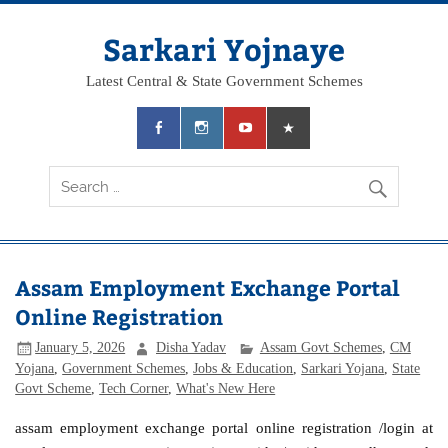
Skip
to
content
Sarkari Yojnaye
Latest Central & State Government Schemes
Assam Employment Exchange Portal
Online Registration
January 5, 2026
Disha Yadav
Assam Govt Schemes
,
CM
Yojana
,
Government Schemes
,
Jobs & Education
,
Sarkari Yojana
,
State
Govt Scheme
,
Tech Corner
,
What's New Here
assam employment exchange portal online registration /login at