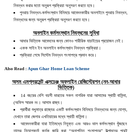
নিবন্ধন করার মতো অনুরূপ প্রক্রিয়া অনুসরণ করতে হবে।
পুনরায় নিবন্ধন-কর্মসংস্থান বিনিময়ে আবেদনকারীর অনলাইনে পুনরায় নিবন্ধন,
নিবন্ধনের জন্য অনুরূপ প্রক্রিয়া অনুসরণ করতে হবে।
অনলাইন কর্মসংস্থান নিবন্ধনের সুবিধা
আধার ভিত্তিক আবেদনের জন্য কোনও শারীরিক যাচাইয়ের প্রয়োজন নেই।
একক সাইন ইন অনলাইন কর্মসংস্থান নিবন্ধন প্রক্রিয়া।
প্রক্রিয়া শেষে সিস্টেম নিবন্ধন শংসাপত্র প্রদান করে।
Also Read :
Apun Ghar Home Loan Scheme
অসম এমপ্লয়মেন্ট এক্সচেঞ্জ অফলাইন রেজিস্ট্রেশন (নন-আধার
ভিত্তিক)
14 বছরের বেশি বয়সী ভারতের সকল নাগরিক যারা আসামের স্থায়ী বাসিন্দা,
(অফিস স্মারক নং। আসাম রাজ্য।
প্রার্থীরা শুধুমাত্র রাজ্যের একটি কর্মসংস্থান বিনিময়ে নিবন্ধনের জন্য যোগ্য,
যেখানে তারা জেলার এখতিয়ারের মধ্যে স্থায়ী বাসিন্দা।
আবেদনকারীরা যারা ইতিমধ্যে নিযুক্ত এবং আরও ভাল কর্মসংস্থান খুঁজছেন
তাদের নিয়োগকর্তা কর্তৃক জারি করা “অনাপত্তি শংসাপত্র” উত্পাদনের পরেই