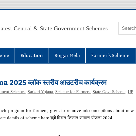
atest Central & State Government Schemes
heme
Education
Rojgar Mela
Farmer’s Scheme
25 ब्लॉक स्तरीय आउटरीच कार्यक्रम
nment Schemes
,
Sarkari Yojana
,
Scheme for Farmers
,
State Govt Scheme
,
UP
ach program for farmers, govt. to remove misconceptions about new
e details of scheme here यूपी मिशन किसान सम्मान योजना 2024