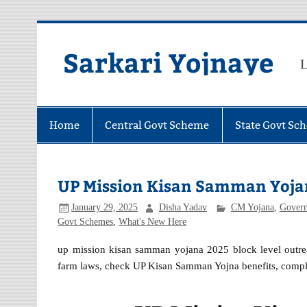
Skip
to
content
Sarkari Yojnaye
L
Home
Central Govt Scheme
State Govt Sc
UP Mission Kisan Samman Yojana 20
January 29, 2025
Disha Yadav
CM Yojana
,
Gover
Govt Schemes
,
What's New Here
up mission kisan samman yojana 2025 block level outre
farm laws, check UP Kisan Samman Yojna benefits, complet