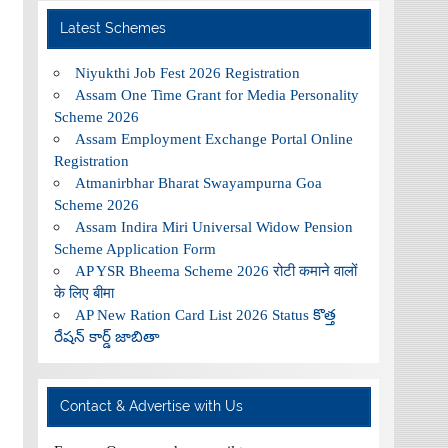
Latest Schemes
Niyukthi Job Fest 2026 Registration
Assam One Time Grant for Media Personality
Scheme 2026
Assam Employment Exchange Portal Online
Registration
Atmanirbhar Bharat Swayampurna Goa
Scheme 2026
Assam Indira Miri Universal Widow Pension
Scheme Application Form
AP YSR Bheema Scheme 2026 रोटी कमाने वालों
के लिए बीमा
AP New Ration Card List 2026 Status కొత్త
రేషన్ కార్డ్ జాబితా
Contact & Advertise with Us