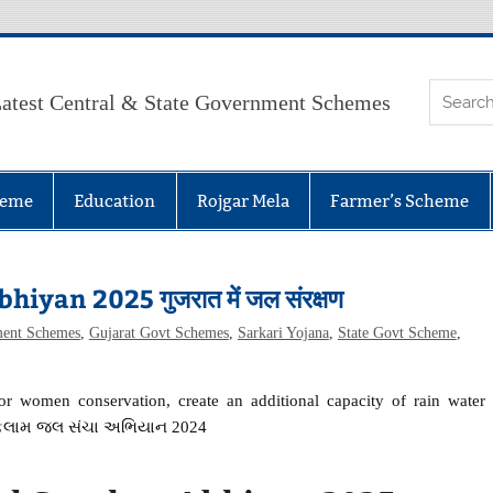
atest Central & State Government Schemes
heme
Education
Rojgar Mela
Farmer’s Scheme
an 2025 गुजरात में जल संरक्षण
ent Schemes
,
Gujarat Govt Schemes
,
Sarkari Yojana
,
State Govt Scheme
,
or women conservation, create an additional capacity of rain water
સુફલામ જલ સંચા અભિયાન 2024