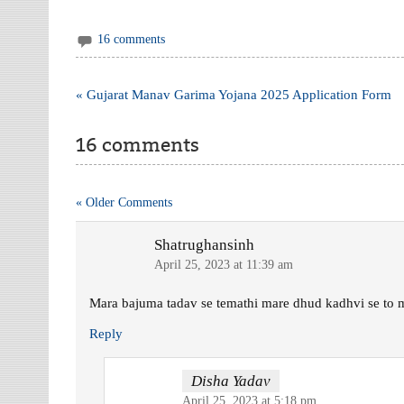
16 comments
Post
« Gujarat Manav Garima Yojana 2025 Application Form
navigation
16 comments
« Older Comments
Shatrughansinh
April 25, 2023 at 11:39 am
Mara bajuma tadav se temathi mare dhud kadhvi se to m
Reply
Disha Yadav
April 25, 2023 at 5:18 pm