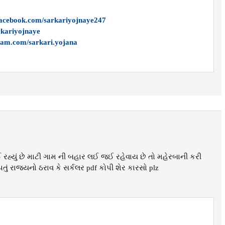
facebook.com/sarkariyojnaye247
arkariyojnaye
ram.com/sarkari.yojana
હ્યું છે માટી ગામ ની બહાર લઈ જઈ રહેવાય છે તો મહેરબાની કરી
 રાજ્યનો ઠરાવ કે સર્કલર pdf કોપી શેર કારસો plz