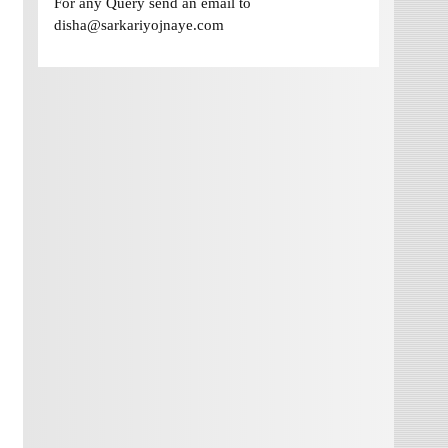
For any Query send an email to
disha@sarkariyojnaye.com