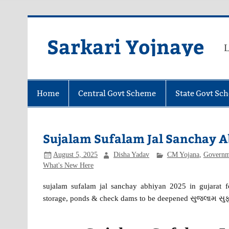
Skip
to
content
Sarkari Yojnaye
L
Home
Central Govt Scheme
State Govt Sc
Sujalam Sufalam Jal Sanchay Abhiy
August 5, 2025
Disha Yadav
CM Yojana
,
Governm
What's New Here
sujalam sufalam jal sanchay abhiyan 2025 in gujarat f
storage, ponds & check dams to be deepened સુજલામ 