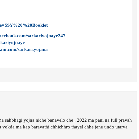
?file=SSY%20%20Booklet
facebook.com/sarkariyojnaye247
arkariyojnaye
ram.com/sarkari.yojana
a sahbhagi yojna niche banavelo che . 2022 ma pani na full pravah
ta vokda ma kap baravathi chhichhro thayel chhe jene undo utarva