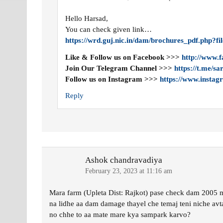
Hello Harsad,
You can check given link…
https://wrd.guj.nic.in/dam/brochures_pdf.php
Like & Follow us on Facebook >>>
http://www.
Join Our Telegram Channel >>>
https://t.me/s
Follow us on Instagram >>>
https://www.instag
Reply
Ashok chandravadiya
February 23, 2023 at 11:16 am
Mara farm (Upleta Dist: Rajkot) pase check dam 2005 m
na lidhe aa dam damage thayel che temaj teni niche av
no chhe to aa mate mare kya sampark karvo?