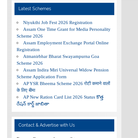
Latest Schemes
Niyukthi Job Fest 2026 Registration
Assam One Time Grant for Media Personality
Scheme 2026
Assam Employment Exchange Portal Online
Registration
Atmanirbhar Bharat Swayampurna Goa
Scheme 2026
Assam Indira Miri Universal Widow Pension
Scheme Application Form
AP YSR Bheema Scheme 2026 रोटी कमाने वालों
के लिए बीमा
AP New Ration Card List 2026 Status కొత్త
రేషన్ కార్డ్ జాబితా
Contact & Advertise with Us