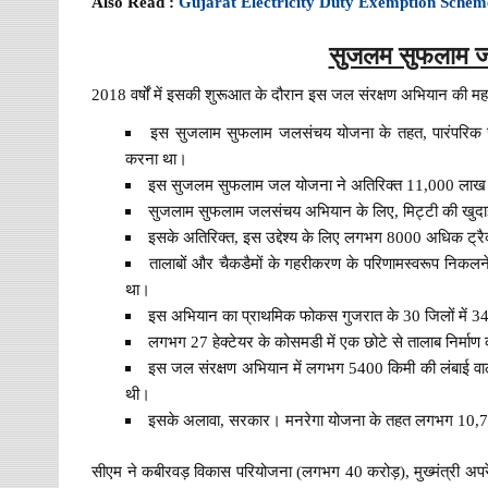
Also Read :
Gujarat Electricity Duty Exemption Sche
सुजलम सुफलाम जल
2018 वर्षों में इसकी शुरूआत के दौरान इस जल संरक्षण अभियान की महत्वप
इस सुजलाम सुफलाम जलसंचय योजना के तहत, पारंपरिक ज
करना था।
इस सुजलम सुफलाम जल योजना ने अतिरिक्त 11,000 लाख वर्ग 
सुजलाम सुफलाम जलसंचय अभियान के लिए, मिट्टी की खुदाई 
इसके अतिरिक्त, इस उद्देश्य के लिए लगभग 8000 अधिक ट्रैक
तालाबों और चैकडैमों के गहरीकरण के परिणामस्वरूप निकलन
था।
इस अभियान का प्राथमिक फोकस गुजरात के 30 जिलों में 340
लगभग 27 हेक्टेयर के कोसमडी में एक छोटे से तालाब निर्माण
इस जल संरक्षण अभियान में लगभग 5400 किमी की लंबाई व
थी।
इसके अलावा, सरकार। मनरेगा योजना के तहत लगभग 10,750
सीएम ने कबीरवड़ विकास परियोजना (लगभग 40 करोड़), मुख्मंत्री अपरेंट