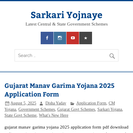
Skip
to
content
Sarkari Yojnaye
Latest Central & State Government Schemes
Gujarat Manav Garima Yojana 2025
Application Form
August 5, 2025
Disha Yadav
Application Form
,
CM
Yojana
,
Government Schemes
,
Gujarat Govt Schemes
,
Sarkari Yojana
,
State Govt Scheme
,
What's New Here
gujarat manav garima yojana 2025 application form pdf download