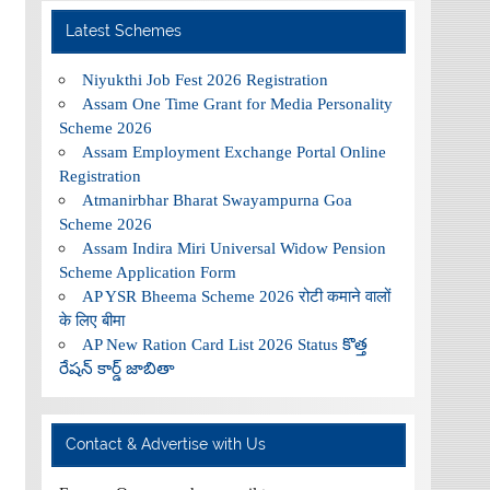
Latest Schemes
Niyukthi Job Fest 2026 Registration
Assam One Time Grant for Media Personality
Scheme 2026
Assam Employment Exchange Portal Online
Registration
Atmanirbhar Bharat Swayampurna Goa
Scheme 2026
Assam Indira Miri Universal Widow Pension
Scheme Application Form
AP YSR Bheema Scheme 2026 रोटी कमाने वालों
के लिए बीमा
AP New Ration Card List 2026 Status కొత్త
రేషన్ కార్డ్ జాబితా
Contact & Advertise with Us