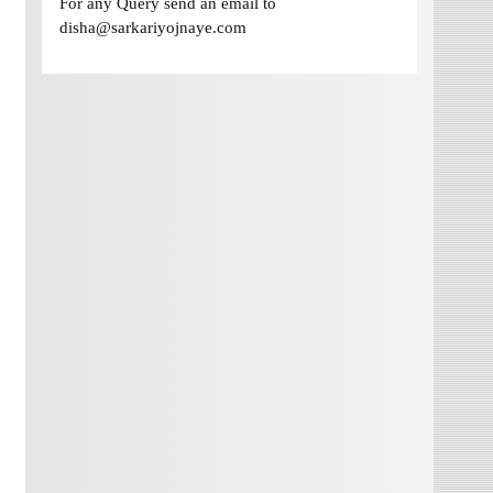
For any Query send an email to
disha@sarkariyojnaye.com