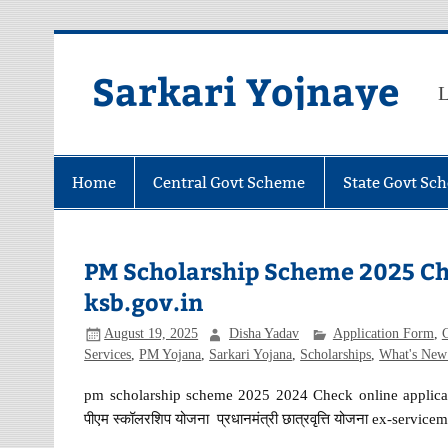
Skip
to
content
Sarkari Yojnaye
L
Home
Central Govt Scheme
State Govt Sc
PM Scholarship Scheme 2025 Ch
ksb.gov.in
August 19, 2025
Disha Yadav
Application Form
,
Services
,
PM Yojana
,
Sarkari Yojana
,
Scholarships
,
What's New
pm scholarship scheme 2025 2024 Check online applicati
पीएम स्कॉलरशिप योजना प्रधानमंत्री छात्रवृत्ति योजना ex-servicema