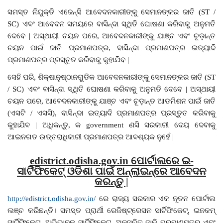
ସମସ୍ତ ନିଯୁକ୍ତି ଏଜେନ୍ସି ଆବେଦନକାରୀଙ୍କୁ ସେମାନଙ୍କର ଜାତି (ST /
SC) ଏବଂ ଆବେଦନ ସମୟରେ ବାସିନ୍ଦା ସ୍ଥିତି ଘୋଷଣା କରିବାକୁ ଅନୁମତି
ଦେବେ | ଅସ୍ଥାୟୀ ଚୟନ ପରେ, ଆବେଦନକାରୀଙ୍କୁ ଯାଞ୍ଚ ଏବଂ ଚୂଡ଼ାନ୍ତ
ଚୟନ ପାଇଁ ଜାତି ପ୍ରମାଣପତ୍ର, ବାସିନ୍ଦା ପ୍ରମାଣପତ୍ର ଇତ୍ୟାଦି
ପ୍ରମାଣପତ୍ର ପ୍ରସ୍ତୁତ କରିବାକୁ କୁହାଯିବ |
ସେହି ପରି, ଶିକ୍ଷାନୁଷ୍ଠାନଗୁଡିକ ଆବେଦନକାରୀଙ୍କୁ ସେମାନଙ୍କର ଜାତି (ST
/ SC) ଏବଂ ବାସିନ୍ଦା ସ୍ଥିତି ଘୋଷଣା କରିବାକୁ ଅନୁମତି ଦେବେ | ଅସ୍ଥାୟୀ
ଚୟନ ପରେ, ଆବେଦନକାରୀଙ୍କୁ ଯାଞ୍ଚ ଏବଂ ଚୂଡ଼ାନ୍ତ ଆଡମିଶନ ପାଇଁ ଜାତି
(ଏସଟି / ଏସସି), ବାସିନ୍ଦା ଇତ୍ୟାଦି ପ୍ରମାଣପତ୍ର ପ୍ରସ୍ତୁତ କରିବାକୁ
କୁହାଯିବ | ଅଧିକନ୍ତୁ, କ government ଣସି ସରକାରୀ ଦେୟ ଦେବାକୁ
ଆଇନଗତ ଉତ୍ତରାଧିକାରୀ ପ୍ରମାଣପତ୍ର ଆବଶ୍ୟକ ନୁହେଁ |
edistrict.odisha.gov.in ପୋର୍ଟାଲରେ ଇ-
ସାର୍ଟିଫିକେଟ୍ ଓଡିଶା ପାଇଁ ଅନ୍ଲାଇନ୍ରେ ଆବେଦନ
କରନ୍ତୁ |
http://edistrict.odisha.gov.in/
ରେ ରାଜ୍ୟ ସରକାର ଏକ ନୂତନ ପୋର୍ଟାଲ
ଲଞ୍ଚ କରିଛନ୍ତି। ସମସ୍ତ ପ୍ରାର୍ଥୀ ରେଜିଷ୍ଟ୍ରେସନ ସାର୍ଟିଫିକେଟ୍, ଇନକମ୍
ସାର୍ଟିଫିକେଟ୍, ଅଭିଭାବକ ସାର୍ଟିଫିକେଟ୍, ଅନୁସୂଚିତ ଜାତି ପ୍ରମାଣପତ୍ର ଏବଂ