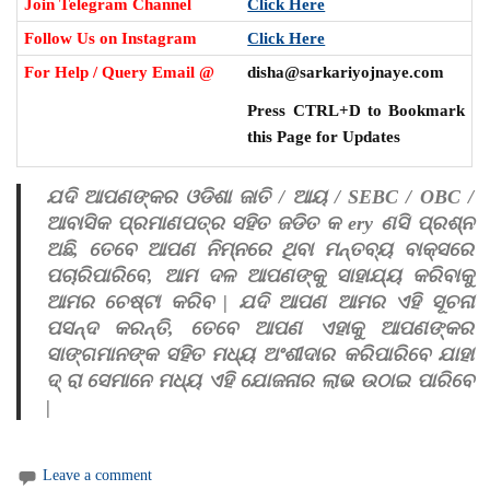
Join Telegram Channel
Click Here
Follow Us on Instagram
Click Here
For Help / Query Email @
disha@sarkariyojnaye.com
Press CTRL+D to Bookmark
this Page for Updates
ଯଦି ଆପଣଙ୍କର ଓଡିଶା ଜାତି / ଆୟ / SEBC / OBC /
ଆବାସିକ ପ୍ରମାଣପତ୍ର ସହିତ ଜଡିତ କ ery ଣସି ପ୍ରଶ୍ନ
ଅଛି, ତେବେ ଆପଣ ନିମ୍ନରେ ଥିବା ମନ୍ତବ୍ୟ ବାକ୍ସରେ
ପଚାରିପାରିବେ, ଆମ ଦଳ ଆପଣଙ୍କୁ ସାହାଯ୍ୟ କରିବାକୁ
ଆମର ଚେଷ୍ଟା କରିବ | ଯଦି ଆପଣ ଆମର ଏହି ସୂଚନା
ପସନ୍ଦ କରନ୍ତି, ତେବେ ଆପଣ ଏହାକୁ ଆପଣଙ୍କର
ସାଙ୍ଗମାନଙ୍କ ସହିତ ମଧ୍ୟ ଅଂଶୀଦାର କରିପାରିବେ ଯାହା
ଦ୍ ରା ସେମାନେ ମଧ୍ୟ ଏହି ଯୋଜନାର ଲାଭ ଉଠାଇ ପାରିବେ
|
Leave a comment