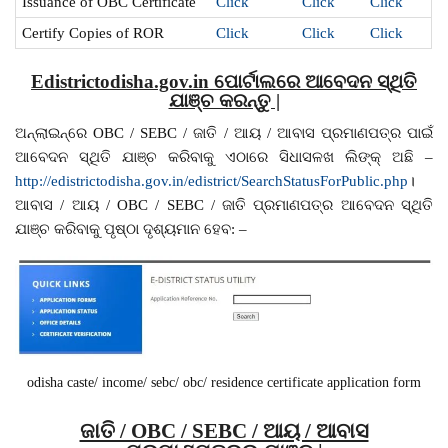
Issuance of OBC Certificate
Click
Click
Click
Certify Copies of ROR
Click
Click
Click
Edistrictodisha.gov.in ପୋର୍ଟାଲରେ ଆବେଦନ ସ୍ଥିତି
ଯାଞ୍ଚ କରନ୍ତୁ |
ଅନ୍ଲାଇନ୍ରେ OBC / SEBC / ଜାତି / ଆୟ / ଆବାସ ପ୍ରମାଣପତ୍ର ପାଇଁ
ଆବେଦନ ସ୍ଥିତି ଯାଞ୍ଚ କରିବାକୁ ଏଠାରେ ସିଧାସଳଖ ଲିଙ୍କ୍ ଅଛି –
http://edistrictodisha.gov.in/edistrict/SearchStatusForPublic.php
।
ଆବାସ / ଆୟ / OBC / SEBC / ଜାତି ପ୍ରମାଣପତ୍ର ଆବେଦନ ସ୍ଥିତି
ଯାଞ୍ଚ କରିବାକୁ ପୃଷ୍ଠା ଦୃଶ୍ୟମାନ ହେବ: –
odisha caste/ income/ sebc/ obc/ residence certificate application form
ଜାତି / OBC / SEBC / ଆୟ / ଆବାସ