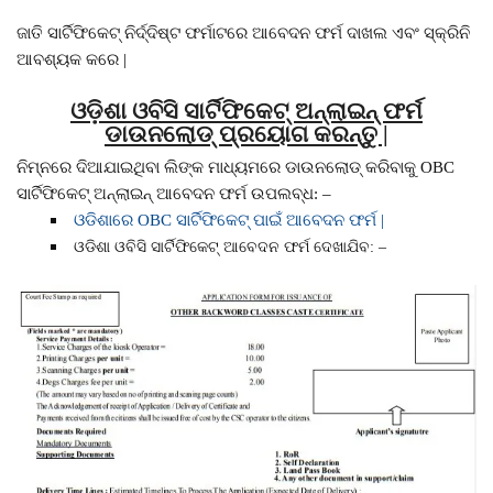
ଜାତି ସାର୍ଟିଫିକେଟ୍ ନିର୍ଦ୍ଦିଷ୍ଟ ଫର୍ମାଟରେ ଆବେଦନ ଫର୍ମ ଦାଖଲ ଏବଂ ସ୍କ୍ରିନି
ଆବଶ୍ୟକ କରେ |
ଓଡ଼ିଶା ଓବିସି ସାର୍ଟିଫିକେଟ୍ ଅନ୍ଲାଇନ୍ ଫର୍ମ
ଡାଉନଲୋଡ୍ ପ୍ରୟୋଗ କରନ୍ତୁ |
ନିମ୍ନରେ ଦିଆଯାଇଥିବା ଲିଙ୍କ ମାଧ୍ୟମରେ ଡାଉନଲୋଡ୍ କରିବାକୁ OBC
ସାର୍ଟିଫିକେଟ୍ ଅନ୍ଲାଇନ୍ ଆବେଦନ ଫର୍ମ ଉପଲବ୍ଧ: –
ଓଡିଶାରେ OBC ସାର୍ଟିଫିକେଟ୍ ପାଇଁ ଆବେଦନ ଫର୍ମ |
ଓଡିଶା ଓବିସି ସାର୍ଟିଫିକେଟ୍ ଆବେଦନ ଫର୍ମ ଦେଖାଯିବ: –