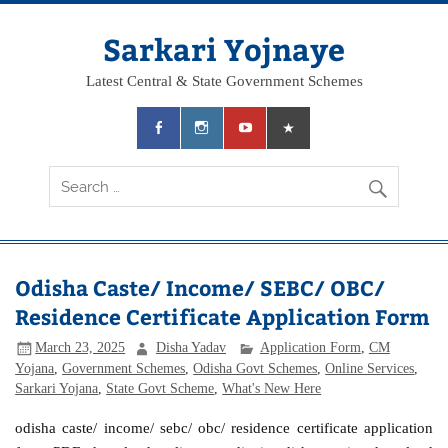
Skip
to
content
Sarkari Yojnaye
Latest Central & State Government Schemes
Odisha Caste/ Income/ SEBC/ OBC/
Residence Certificate Application Form
March 23, 2025
Disha Yadav
Application Form
,
CM
Yojana
,
Government Schemes
,
Odisha Govt Schemes
,
Online Services
,
Sarkari Yojana
,
State Govt Scheme
,
What's New Here
odisha caste/ income/ sebc/ obc/ residence certificate application