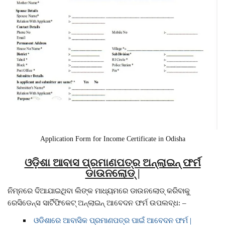
Application Form for Income Certificate in Odisha
ଓଡ଼ିଶା ଆବାସ ପ୍ରମାଣପତ୍ର ଅନ୍ଲାଇନ୍ ଫର୍ମ
ଡାଉନଲୋଡ୍ |
ନିମ୍ନରେ ଦିଆଯାଇଥିବା ଲିଙ୍କ ମାଧ୍ୟମରେ ଡାଉନଲୋଡ୍ କରିବାକୁ
ରେସିଡେନ୍ସ ସାର୍ଟିଫିକେଟ୍ ଅନ୍ଲାଇନ୍ ଆବେଦନ ଫର୍ମ ଉପଲବ୍ଧ: –
ଓଡିଶାରେ ଆବାସିକ ପ୍ରମାଣପତ୍ର ପାଇଁ ଆବେଦନ ଫର୍ମ |