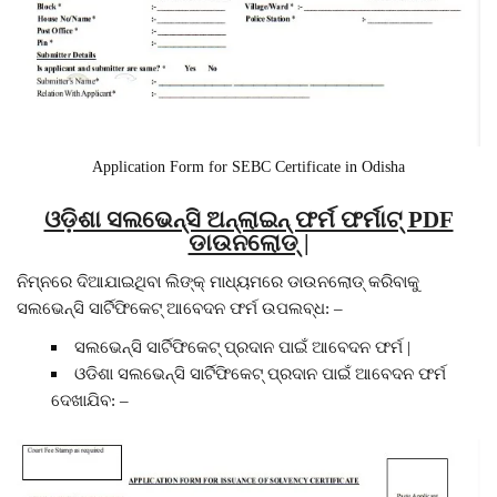
Application Form for SEBC Certificate in Odisha
ଓଡ଼ିଶା ସଲଭେନ୍ସି ଅନ୍ଲାଇନ୍ ଫର୍ମ ଫର୍ମାଟ୍ PDF
ଡାଉନଲୋଡ୍ |
ନିମ୍ନରେ ଦିଆଯାଇଥିବା ଲିଙ୍କ୍ ମାଧ୍ୟମରେ ଡାଉନଲୋଡ୍ କରିବାକୁ
ସଲଭେନ୍ସି ସାର୍ଟିଫିକେଟ୍ ଆବେଦନ ଫର୍ମ ଉପଲବ୍ଧ: –
ସଲଭେନ୍ସି ସାର୍ଟିଫିକେଟ୍ ପ୍ରଦାନ ପାଇଁ ଆବେଦନ ଫର୍ମ |
ଓଡିଶା ସଲଭେନ୍ସି ସାର୍ଟିଫିକେଟ୍ ପ୍ରଦାନ ପାଇଁ ଆବେଦନ ଫର୍ମ
ଦେଖାଯିବ: –