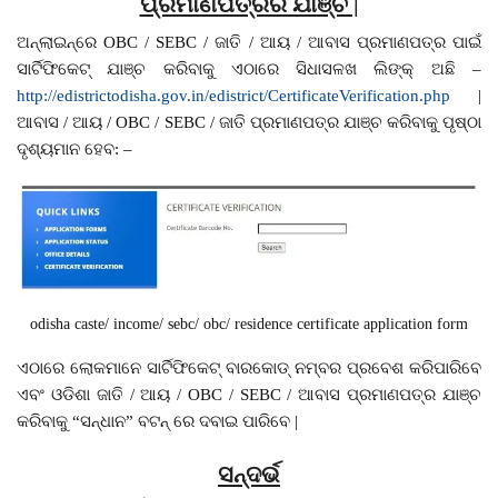
ପ୍ରମାଣପତ୍ରର ଯାଞ୍ଚ |
ଅନ୍ଲାଇନ୍ରେ OBC / SEBC / ଜାତି / ଆୟ / ଆବାସ ପ୍ରମାଣପତ୍ର ପାଇଁ
ସାର୍ଟିଫିକେଟ୍ ଯାଞ୍ଚ କରିବାକୁ ଏଠାରେ ସିଧାସଳଖ ଲିଙ୍କ୍ ଅଛି –
http://edistrictodisha.gov.in/edistrict/CertificateVerification.php
|
ଆବାସ / ଆୟ / OBC / SEBC / ଜାତି ପ୍ରମାଣପତ୍ର ଯାଞ୍ଚ କରିବାକୁ ପୃଷ୍ଠା
ଦୃଶ୍ୟମାନ ହେବ: –
odisha caste/ income/ sebc/ obc/ residence certificate application form
ଏଠାରେ ଲୋକମାନେ ସାର୍ଟିଫିକେଟ୍ ବାରକୋଡ୍ ନମ୍ବର ପ୍ରବେଶ କରିପାରିବେ
ଏବଂ ଓଡିଶା ଜାତି / ଆୟ / OBC / SEBC / ଆବାସ ପ୍ରମାଣପତ୍ର ଯାଞ୍ଚ
କରିବାକୁ “ସନ୍ଧାନ” ବଟନ୍ ରେ ଦବାଇ ପାରିବେ |
ସନ୍ଦର୍ଭ