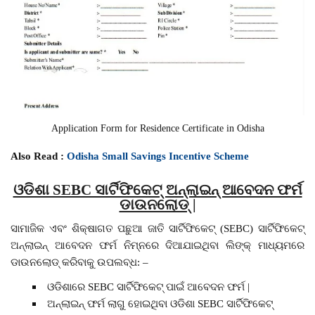
Application Form for Residence Certificate in Odisha
Also Read :
Odisha Small Savings Incentive Scheme
ଓଡିଶା SEBC ସାର୍ଟିଫିକେଟ୍ ଅନ୍ଲାଇନ୍ ଆବେଦନ ଫର୍ମ
ଡାଉନଲୋଡ୍ |
ସାମାଜିକ ଏବଂ ଶିକ୍ଷାଗତ ପଛୁଆ ଜାତି ସାର୍ଟିଫିକେଟ୍ (SEBC) ସାର୍ଟିଫିକେଟ୍
ଅନ୍ଲାଇନ୍ ଆବେଦନ ଫର୍ମ ନିମ୍ନରେ ଦିଆଯାଇଥିବା ଲିଙ୍କ୍ ମାଧ୍ୟମରେ
ଡାଉନଲୋଡ୍ କରିବାକୁ ଉପଲବ୍ଧ: –
ଓଡିଶାରେ SEBC ସାର୍ଟିଫିକେଟ୍ ପାଇଁ ଆବେଦନ ଫର୍ମ |
ଅନ୍ଲାଇନ୍ ଫର୍ମ ଲାଗୁ ହୋଇଥିବା ଓଡିଶା SEBC ସାର୍ଟିଫିକେଟ୍