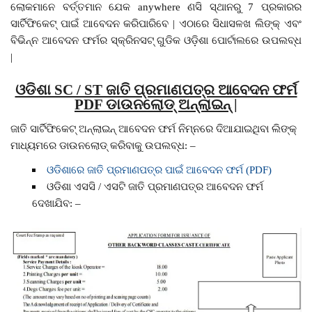
ଲୋକମାନେ ବର୍ତ୍ତମାନ ଯେକ anywhere ଣସି ସ୍ଥାନରୁ 7 ପ୍ରକାରର
ସାର୍ଟିଫିକେଟ୍ ପାଇଁ ଆବେଦନ କରିପାରିବେ | ଏଠାରେ ସିଧାସଳଖ ଲିଙ୍କ୍ ଏବଂ
ବିଭିନ୍ନ ଆବେଦନ ଫର୍ମର ସ୍କ୍ରିନସଟ୍ ଗୁଡିକ ଓଡ଼ିଶା ପୋର୍ଟାଲରେ ଉପଲବ୍ଧ
|
ଓଡିଶା SC / ST ଜାତି ପ୍ରମାଣପତ୍ର ଆବେଦନ ଫର୍ମ
PDF ଡାଉନଲୋଡ୍ ଅନ୍ଲାଇନ୍ |
ଜାତି ସାର୍ଟିଫିକେଟ୍ ଅନ୍ଲାଇନ୍ ଆବେଦନ ଫର୍ମ ନିମ୍ନରେ ଦିଆଯାଇଥିବା ଲିଙ୍କ୍
ମାଧ୍ୟମରେ ଡାଉନଲୋଡ୍ କରିବାକୁ ଉପଲବ୍ଧ: –
ଓଡିଶାରେ ଜାତି ପ୍ରମାଣପତ୍ର ପାଇଁ ଆବେଦନ ଫର୍ମ (PDF)
ଓଡିଶା ଏସସି / ଏସଟି ଜାତି ପ୍ରମାଣପତ୍ର ଆବେଦନ ଫର୍ମ
ଦେଖାଯିବ: –