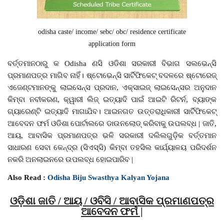
odisha caste/ income/ sebc/ obc/ residence certificate
application form
ବର୍ତ୍ତମାନଠାରୁ କ Odisha ଣସି ଓଡିଶା ସରକାରୀ ବିଭାଗ ସଲଭେନ୍ସି
ପ୍ରମାଣପତ୍ର ମାଗିବ ନାହିଁ। ଷ୍ଟୋଭେନ୍ସି ସାର୍ଟିଫିକେଟ୍ ବଦଳରେ ଷ୍ଟୋରେଜ୍
ଏଜେଣ୍ଟମାନଙ୍କୁ ଲାଇସେନ୍ସ ପ୍ରଦାନ, ଏକ୍ସାଇଜ୍ ଲାଇସେନ୍ସର ଅନୁଦାନ
କିମ୍ବା ନବୀକରଣ, କ୍ୱାରୀ ଲିଜ୍ ଇତ୍ୟାଦି ପାଇଁ ଆଇଟି ରିଟର୍ନ, ବ୍ୟାଙ୍କ
ଗ୍ୟାରେଣ୍ଟି ଇତ୍ୟାଦି ମାଗାଯିବ। ଆଇନଗତ ଉତ୍ତରାଧିକାରୀ ସାର୍ଟିଫିକେଟ୍
ଆବେଦନ ଫର୍ମ ଓଡିଶା ପୋର୍ଟାଲରେ ଡାଉନଲୋଡ୍ କରିବାକୁ ଉପଲବ୍ଧ | ଜାତି,
ଆୟ, ଆବାସିକ ପ୍ରମାଣପତ୍ର ଭଳି ସରକାରୀ ଦଲିଲଗୁଡ଼ିକ ବର୍ତ୍ତମାନ
ସାଧାରଣ ସେବା କେନ୍ଦ୍ର (ସିଏସ୍ସି) କିମ୍ବା ତହସିଲ କାର୍ଯ୍ୟାଳୟ ପରିଦର୍ଶନ
ନକରି ଅନଲାଇନରେ ଉପଲବ୍ଧ ହୋଇପାରିବ |
Also Read :
Odisha Biju Swasthya Kalyan Yojana
ଓଡ଼ିଶା ଜାତି / ଆୟ / ଓବିସି / ଆବାସିକ ପ୍ରମାଣପତ୍ର
ଆବେଦନ ଫର୍ମ |