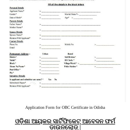
Application Form for OBC Certificate in Odisha
ଓଡ଼ିଶା ଆୟକର ସାର୍ଟିଫିକେଟ୍ ଆବେଦନ ଫର୍ମ
ଡାଉନଲୋଡ୍ |