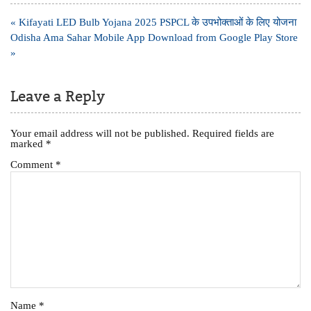
Post
« Kifayati LED Bulb Yojana 2025 PSPCL के उपभोक्ताओं के लिए योजना
navigation
Odisha Ama Sahar Mobile App Download from Google Play Store
»
Leave a Reply
Your email address will not be published.
Required fields are
marked
*
Comment
*
Name
*