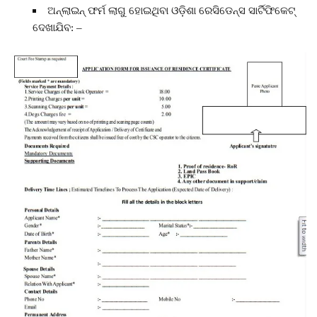
ଅନ୍ଲାଇନ୍ ଫର୍ମ ଲାଗୁ ହୋଇଥିବା ଓଡ଼ିଶା ରେସିଡେନ୍ସ ସାର୍ଟିଫିକେଟ୍
ଦେଖାଯିବ: –