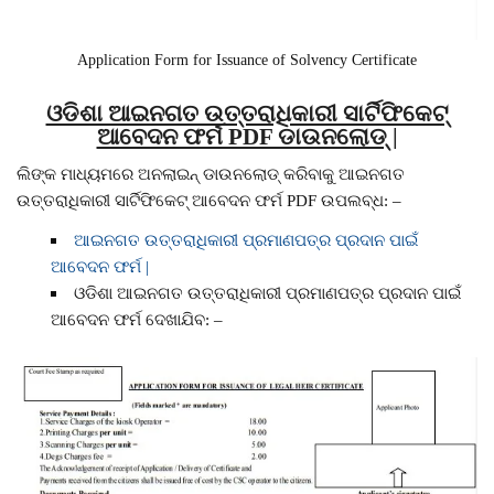
Application Form for Issuance of Solvency Certificate
ଓଡିଶା ଆଇନଗତ ଉତ୍ତରାଧିକାରୀ ସାର୍ଟିଫିକେଟ୍
ଆବେଦନ ଫର୍ମ PDF ଡାଉନଲୋଡ୍ |
ଲିଙ୍କ ମାଧ୍ୟମରେ ଅନଲାଇନ୍ ଡାଉନଲୋଡ୍ କରିବାକୁ ଆଇନଗତ
ଉତ୍ତରାଧିକାରୀ ସାର୍ଟିଫିକେଟ୍ ଆବେଦନ ଫର୍ମ PDF ଉପଲବ୍ଧ: –
ଆଇନଗତ ଉତ୍ତରାଧିକାରୀ ପ୍ରମାଣପତ୍ର ପ୍ରଦାନ ପାଇଁ
ଆବେଦନ ଫର୍ମ |
ଓଡିଶା ଆଇନଗତ ଉତ୍ତରାଧିକାରୀ ପ୍ରମାଣପତ୍ର ପ୍ରଦାନ ପାଇଁ
ଆବେଦନ ଫର୍ମ ଦେଖାଯିବ: –