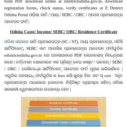
form PDF download online at edistrictodisha.gov.in, download
registration forms, check status, verify certificates at E District
Odisha Portal ଓଡ଼ିଶା ଜାତି / ଆୟ / SEBC / OBC / ଆବାସ ପ୍ରମାଣପତ୍ର
ଆବେଦନ ଫର୍ମ |
Odisha Caste/ Income/ SEBC/ OBC/ Residence Certificate
ଓଡିଶା ସରକାର
ଜାତି ପ୍ରମାଣପତ୍ର (SC / ST), ଆୟ ପ୍ରମାଣପତ୍ର, ଓବିସି
ସାର୍ଟିଫିକେଟ୍, SEBC ଏବଂ ଆବାସିକ ପ୍ରମାଣପତ୍ର ଆବେଦନ ଫର୍ମଗୁଡିକ
edistrictodisha.gov.in ରେ ଅନଲାଇନରେ PDF ଡାଉନଲୋଡ୍ ନିମନ୍ତ୍ରଣ
କରେ | ବର୍ତ୍ତମାନ ଲୋକମାନେ ଏକ ପ୍ରିଣ୍ଟ୍ ନେଇ କାଷ୍ଟ / ଇନକମ୍ / SEBC
/ OBC / ରେସିଡେନ୍ସ ସାର୍ଟିଫିକେଟ୍ ଆବେଦନ ଫର୍ମ ପୂରଣ କରିପାରିବେ |
ଏଗୁଡିକ ଅନଲାଇନ୍ ଫର୍ମଗୁଡିକ କ fees ଣସି ଶୁଳ୍କ ବିନା ଏବଂ ସ୍ cert ୀକୃତ
ପ୍ରମାଣପତ୍ର ଆଧାରରେ (କେତେକ ନିର୍ଦ୍ଦିଷ୍ଟ ବ୍ୟବସ୍ଥା ସହିତ) ଓଡିଶା
ସରକାରୀ ୱେବସାଇଟରେ ଉପଲବ୍ଧ ହେବ |