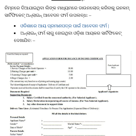
ନିମ୍ନରେ ଦିଆଯାଇଥିବା ଲିଙ୍କ ମାଧ୍ୟମରେ ଡାଉନଲୋଡ୍ କରିବାକୁ ଇନକମ୍
ସାର୍ଟିଫିକେଟ୍ ଅନ୍ଲାଇନ୍ ଆବେଦନ ଫର୍ମ ଉପଲବ୍ଧ: –
ଓଡିଶାରେ ଆୟ ପ୍ରମାଣପତ୍ର ପାଇଁ ଆବେଦନ ଫର୍ମ |
ଅନ୍ଲାଇନ୍ ଫର୍ମ ଲାଗୁ ହୋଇଥିବା ଓଡ଼ିଶା ଆୟକର ସାର୍ଟିଫିକେଟ୍
ଦେଖାଯିବ: –