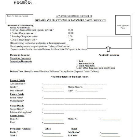
ଦେଖାଯିବ: –