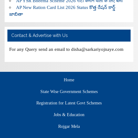
AP YSR Bheema Scheme 2026 रोटी कमाने वालों के लिए बीमा
AP New Ration Card List 2026 Status కొత్త రేషన్ కార్డ్
జాబితా
Contact & Advertise with Us
For any Query send an email to disha@sarkariyojnaye.com
Home
State Wise Government Schemes
Registration for Latest Govt Schemes
Jobs & Education
Rojgar Mela