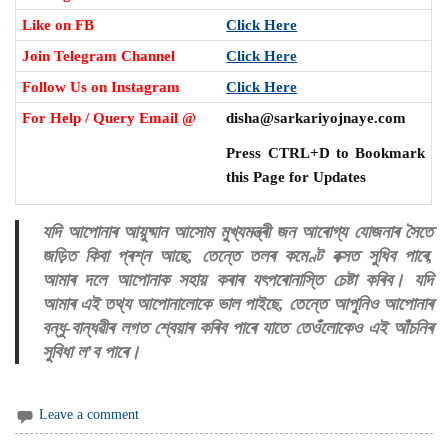
Like on FB
Click Here
Join Telegram Channel
Click Here
Follow Us on Instagram
Click Here
For Help / Query Email @
disha@sarkariyojnaye.com
Press CTRL+D to Bookmark
this Page for Updates
যদি আপোনাৰ আয়ুষ্মান আসোম মুখ্যমন্ত্ৰী জন আৰোগ্য যোজনাৰ সৈতে
জড়িত কিবা প্ৰশ্ন আছে, তেন্তে তলৰ কমেণ্ট বক্সত সুধিব পাৰে,
আমাৰ দলে আপোনাক সহায় কৰাৰ যৎপৰোনাস্তি চেষ্টা কৰিব। যদি
আমাৰ এই তথ্য আপোনালোকে ভাল পাইছে, তেন্তে আপুনিও আপোনাৰ
বন্ধু-বান্ধৱীৰ লগত শ্বেয়াৰ কৰিব পাৰে যাতে তেওঁলোকেও এই আঁচনিৰ
সুবিধা ল’ব পাৰে।
Leave a comment