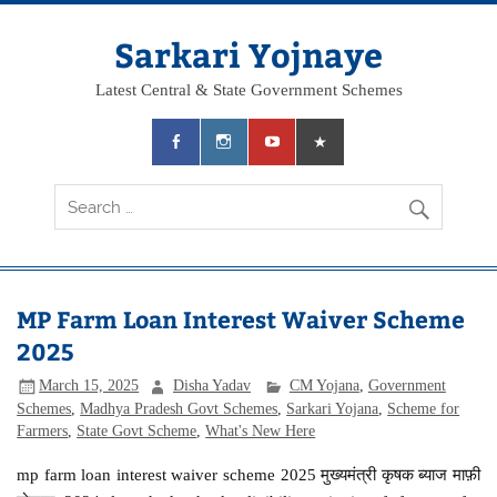
Skip
to
content
Sarkari Yojnaye
Latest Central & State Government Schemes
MP Farm Loan Interest Waiver Scheme
2025
March 15, 2025
Disha Yadav
CM Yojana
,
Government
Schemes
,
Madhya Pradesh Govt Schemes
,
Sarkari Yojana
,
Scheme for
Farmers
,
State Govt Scheme
,
What's New Here
mp farm loan interest waiver scheme 2025 मुख्यमंत्री कृषक ब्याज माफ़ी