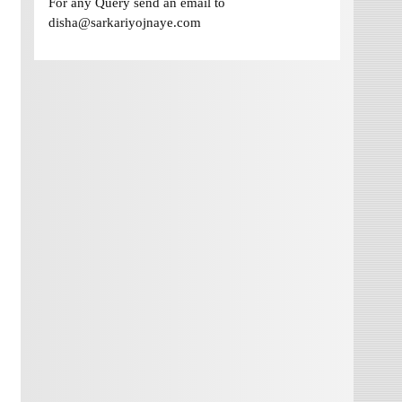
For any Query send an email to
disha@sarkariyojnaye.com