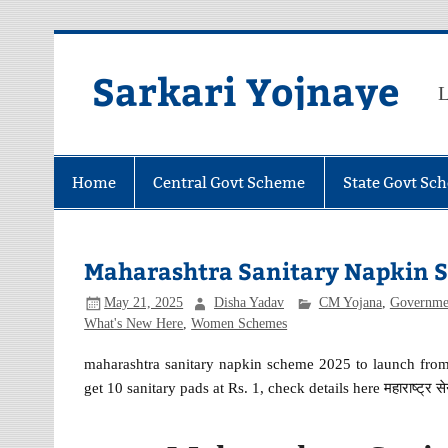
Skip
to
content
Sarkari Yojnaye
L
Home
Central Govt Scheme
State Govt Sc
Maharashtra Sanitary Napkin 
May 21, 2025
Disha Yadav
CM Yojana
,
Governme
What's New Here
,
Women Schemes
maharashtra sanitary napkin scheme 2025 to launch fro
get 10 sanitary pads at Rs. 1, check details here महाराष्ट्र स