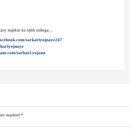
itary napkin ka labh milega…
facebook.com/sarkariyojnaye247
arkariyojnaye
ram.com/sarkari.yojana
 are marked
*