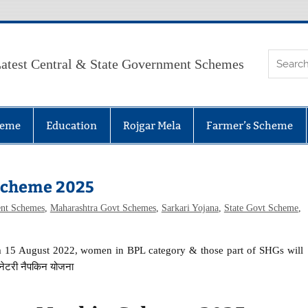
atest Central & State Government Schemes
heme
Education
Rojgar Mela
Farmer’s Scheme
Scheme 2025
nt Schemes
,
Maharashtra Govt Schemes
,
Sarkari Yojana
,
State Govt Scheme
,
m 15 August 2022, women in BPL category & those part of SHGs will
ेनेटरी नैपकिन योजना