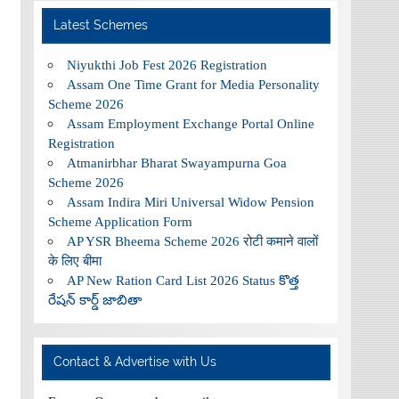
Latest Schemes
Niyukthi Job Fest 2026 Registration
Assam One Time Grant for Media Personality
Scheme 2026
Assam Employment Exchange Portal Online
Registration
Atmanirbhar Bharat Swayampurna Goa
Scheme 2026
Assam Indira Miri Universal Widow Pension
Scheme Application Form
AP YSR Bheema Scheme 2026 रोटी कमाने वालों
के लिए बीमा
AP New Ration Card List 2026 Status కొత్త
రేషన్ కార్డ్ జాబితా
Contact & Advertise with Us