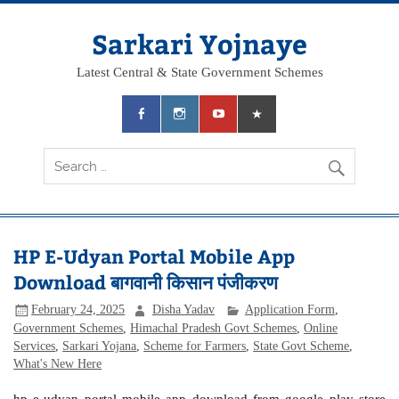
Skip
to
content
Sarkari Yojnaye
Latest Central & State Government Schemes
HP E-Udyan Portal Mobile App
Download बागवानी किसान पंजीकरण
February 24, 2025
Disha Yadav
Application Form
,
Government Schemes
,
Himachal Pradesh Govt Schemes
,
Online
Services
,
Sarkari Yojana
,
Scheme for Farmers
,
State Govt Scheme
,
What's New Here
hp e-udyan portal mobile app download from google play store