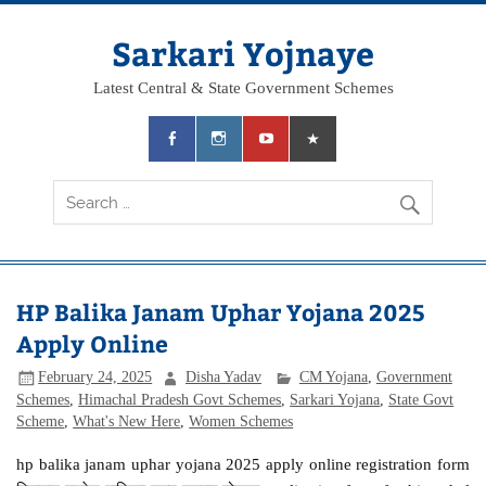
Skip
to
content
Sarkari Yojnaye
Latest Central & State Government Schemes
HP Balika Janam Uphar Yojana 2025
Apply Online
February 24, 2025
Disha Yadav
CM Yojana
,
Government
Schemes
,
Himachal Pradesh Govt Schemes
,
Sarkari Yojana
,
State Govt
Scheme
,
What's New Here
,
Women Schemes
hp balika janam uphar yojana 2025 apply online registration form