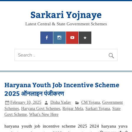
Skip
to
content
Sarkari Yojnaye
Latest Central & State Government Schemes
Haryana Youth Job Incentive Scheme
2025 ऑनलाइन पंजीकरण
February 10, 2025
Disha Yadav
CM Yojana
,
Government
Schemes
,
Haryana Govt Schemes
,
Rojgar Mela
,
Sarkari Yojana
,
State
Govt Scheme
,
What's New Here
haryana youth job incentive scheme 2025 2024 haryana yuva