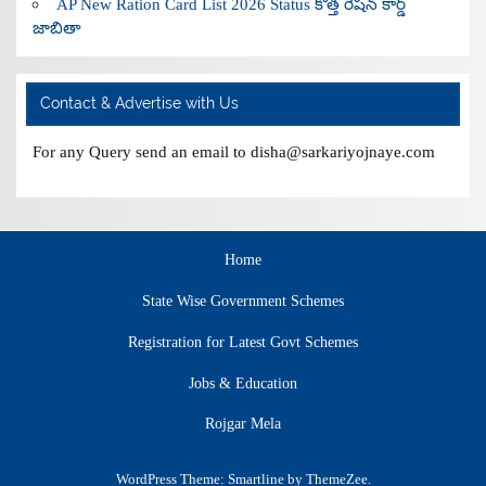
AP New Ration Card List 2026 Status కొత్త రేషన్ కార్డ్
జాబితా
Contact & Advertise with Us
For any Query send an email to disha@sarkariyojnaye.com
Home
State Wise Government Schemes
Registration for Latest Govt Schemes
Jobs & Education
Rojgar Mela
WordPress Theme: Smartline by ThemeZee.