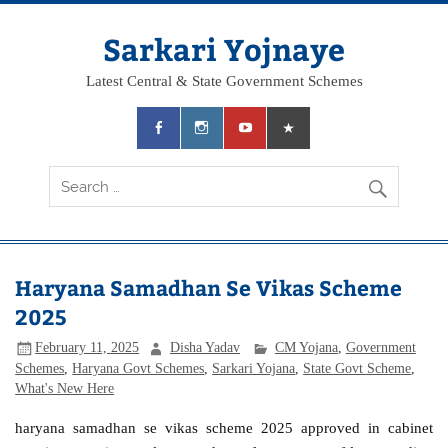
Skip
to
content
Sarkari Yojnaye
Latest Central & State Government Schemes
Haryana Samadhan Se Vikas Scheme
2025
February 11, 2025
Disha Yadav
CM Yojana
,
Government
Schemes
,
Haryana Govt Schemes
,
Sarkari Yojana
,
State Govt Scheme
,
What's New Here
haryana samadhan se vikas scheme 2025 approved in cabinet