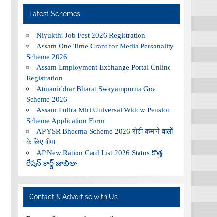
Latest Schemes
Niyukthi Job Fest 2026 Registration
Assam One Time Grant for Media Personality
Scheme 2026
Assam Employment Exchange Portal Online
Registration
Atmanirbhar Bharat Swayampurna Goa
Scheme 2026
Assam Indira Miri Universal Widow Pension
Scheme Application Form
AP YSR Bheema Scheme 2026 रोटी कमाने वालों
के लिए बीमा
AP New Ration Card List 2026 Status కొత్త
రేషన్ కార్డ్ జాబితా
Contact & Advertise with Us