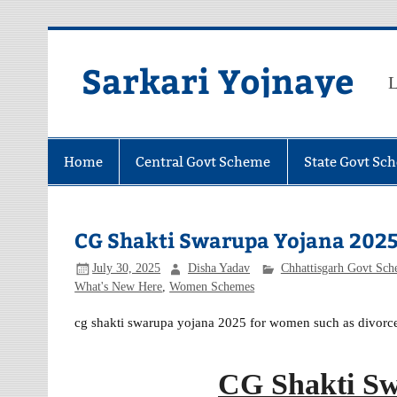
Skip
to
content
Sarkari Yojnaye
L
Home
Central Govt Scheme
State Govt Sc
CG Shakti Swarupa Yojana 2025 छत्त
July 30, 2025
Disha Yadav
Chhattisgarh Govt Sch
What's New Here
,
Women Schemes
cg shakti swarupa yojana 2025 for women such as divorced
CG Shakti Sw