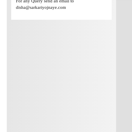
For any Query send an email to
disha@sarkariyojnaye.com