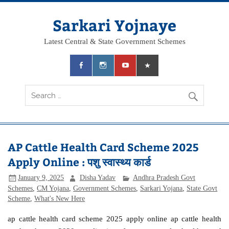
Skip
to
content
Sarkari Yojnaye
Latest Central & State Government Schemes
AP Cattle Health Card Scheme 2025
Apply Online : पशु स्वास्थ्य कार्ड
January 9, 2025
Disha Yadav
Andhra Pradesh Govt
Schemes
,
CM Yojana
,
Government Schemes
,
Sarkari Yojana
,
State Govt
Scheme
,
What's New Here
ap cattle health card scheme 2025 apply online ap cattle health