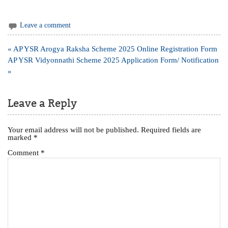
Leave a comment
Post
« AP YSR Arogya Raksha Scheme 2025 Online Registration Form
navigation
AP YSR Vidyonnathi Scheme 2025 Application Form/ Notification
»
Leave a Reply
Your email address will not be published.
Required fields are
marked
*
Comment
*