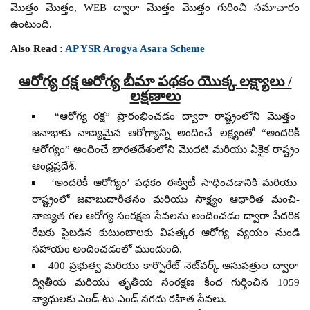
మొత్తం మొత్తం, WEB ద్వారా మొత్తం మొత్తం గురించి సమాచారం
ఉంటుంది.
Also Read :
AP YSR Arogya Asara Scheme
ఆరోగ్య రక్ష ఆరోగ్య బీమా పథకం యొక్క లక్ష్యాలు /
లక్షణాలు
“ఆరోగ్య రక్ష” ప్రారంభించడం ద్వారా రాష్ట్రంలోని మొత్తం
జనాభాకు నాణ్యమైన ఆరోగ్యాన్ని అందించే లక్ష్యంతో “అందరికీ
ఆరోగ్యం” అందించే భారతదేశంలోని మొదటి మరియు ఏకైక రాష్ట్రం
ఆంధ్రప్రదేశ్.
‘అందరికీ ఆరోగ్యం’ పథకం ఈక్విటీ సాధించడానికి మరియు
రాష్ట్రంలో జవాబుదారీతనం మరియు సాక్ష్యం ఆధారిత మంచి-
నాణ్యత గల ఆరోగ్య సంరక్షణ సేవలను అందించడం ద్వారా పేదరిక
రేఖకు పైబడిన కుటుంబాలకు విపత్కర ఆరోగ్య వ్యయం నుండి
సహాయం అందించడంలో ముందుంది.
400 ప్రభుత్వ మరియు కార్పొరేట్ నెట్‌వర్క్ ఆసుపత్రుల ద్వారా
ద్వితీయ మరియు తృతీయ సంరక్షణ కింద గుర్తించిన 1059
వ్యాధులకు ఎండ్-టు-ఎండ్ నగదు రహిత సేవలు.