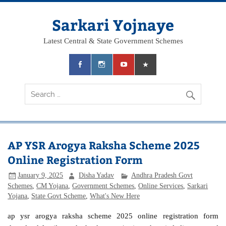
Skip
to
content
Sarkari Yojnaye
Latest Central & State Government Schemes
AP YSR Arogya Raksha Scheme 2025
Online Registration Form
January 9, 2025
Disha Yadav
Andhra Pradesh Govt
Schemes
,
CM Yojana
,
Government Schemes
,
Online Services
,
Sarkari
Yojana
,
State Govt Scheme
,
What's New Here
ap ysr arogya raksha scheme 2025 online registration form