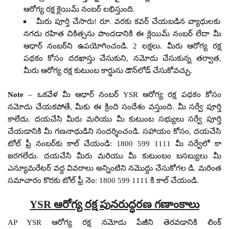
ఆరోగ్య రక్ష క్లెయిమ్ నంబర్ లభిస్తుంది.
మీరు పూర్తి చేసారు! రూ. వరకు కవర్ చేయబడిన వ్యాధులకు
నగదు రహిత చికిత్సను పొందడానికి ఈ క్లెయిమ్ నంబర్ లేదా మీ
ఆధార్ నంబర్‌ని ఉపయోగించండి. 2 లక్షలు. మీరు ఆరోగ్య రక్ష
పథకం కోసం దరఖాస్తు చేసుకుని, నమోదు చేసుకున్న తర్వాత,
మీరు ఆరోగ్య రక్ష కుటుంబ కార్డును డౌన్‌లోడ్ చేసుకోవచ్చు.
Note
– ఒకవేళ మీ ఆధార్ నంబర్ YSR ఆరోగ్య రక్ష పథకం కోసం
నమోదు చేయకపోతే, మీకు ఈ క్రింది సందేశం వస్తుంది. మీ సర్వే పూర్తి
కాలేదు. దయచేసి మీరు మరియు మీ కుటుంబ సభ్యులు సర్వే పూర్తి
చేయడానికి మీ గణనాథుడిని సందర్శించండి. సహాయం కోసం, దయచేసి
టోల్ ఫ్రీ నంబర్‌కు కాల్ చేయండి: 1800 599 1111 మీ సర్వేలో కా
జరగలేదు. దయచేసి మీరు మరియు మీ కుటుంబం బసబ్యులు మీ
ఎన్యూమరేటర్ వద్ద వివరాలు అన్నింటిని నమొద్దు చేసుకోగల డి. మరింత
సమాచారం కొరకు టోల్ ఫ్రీ నెం: 1800 599 1111 కి కాల్ చేయండి.
YSR ఆరోగ్య రక్ష పునరుద్ధరణ గణాంకాలు
AP YSR ఆరోగ్య రక్ష నమోదు పేజీని తెరవడానికి లింక్