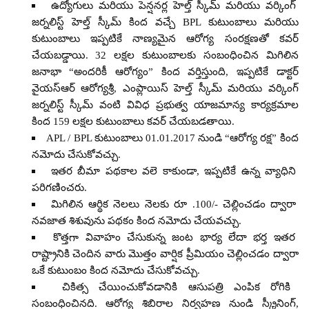
ఉద్యోగులు మరియు పెన్షనర్ల హెల్త్ స్కీమ్ మరియు వర్కింగ్
జర్నలిస్ట్ హెల్త్ స్కీమ్ కింద వచ్చే BPL కుటుంబాలు మరియు
కుటుంబాలు ఇప్పటికే నాణ్యమైన ఆరోగ్య సంరక్షణతో కవర్
చేయబడ్డాయి. 32 లక్షల కుటుంబాలకు సంబంధించిన మిగిలిన
జనాభా “అందరికీ ఆరోగ్యం” కింద వర్తిస్తుంది, ఇప్పటికే డాక్టర్
వైయస్ఆర్ ఆరోగ్యశ్రీ, ఎంప్లాయిస్ హెల్త్ స్కీమ్ మరియు వర్కింగ్
జర్నలిస్ట్ స్కీమ్ వంటి వివిధ ప్రభుత్వ యాజమాన్య కార్యక్రమాల
కింద 159 లక్షల కుటుంబాలు కవర్ చేయబడతాయి.
APL / BPL కుటుంబాలు 01.01.2017 నుండి “ఆరోగ్య రక్ష” కింద
నమోదు చేసుకోవచ్చు.
ఇతర బీమా పథకాల వలె కాకుండా, ఇప్పటికే ఉన్న వ్యాధిని
పరిగణించరు.
మిగిలిన ఆర్థిక నెలలు నెలకు రూ .100/- చెల్లించడం ద్వారా
నవజాత శిశువును పథకం కింద నమోదు చేయవచ్చు.
కొత్తగా వివాహం చేసుకున్న జంట భార్య లేదా భర్త ఇతర
రాష్ట్రానికి చెందిన వారు మొత్తం వార్షిక ప్రీమియం చెల్లించడం ద్వారా
ఒకే కుటుంబం కింద నమోదు చేసుకోవచ్చు.
చికిత్స చేయించుకోవడానికి ఆసుపత్రి ఎంపిక రోగికి
సంబంధించినది. ఆరోగ్య శిబిరాల నిర్వహణ నుండి స్క్రీనింగ్,