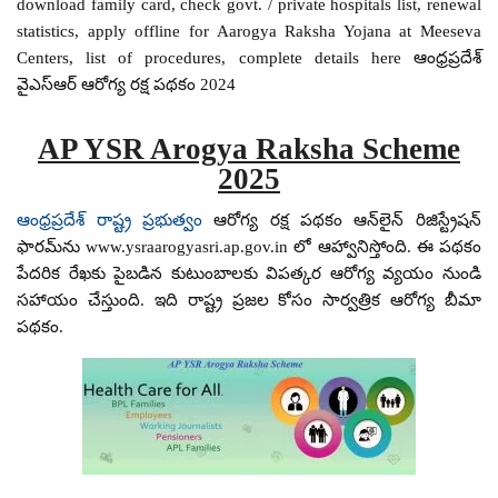
download family card, check govt. / private hospitals list, renewal
statistics, apply offline for Aarogya Raksha Yojana at Meeseva
Centers, list of procedures, complete details here ఆంధ్రప్రదేశ్
వైఎస్ఆర్ ఆరోగ్య రక్ష పథకం 2024
AP YSR Arogya Raksha Scheme
2025
ఆంధ్రప్రదేశ్ రాష్ట్ర ప్రభుత్వం
ఆరోగ్య రక్ష పథకం ఆన్‌లైన్ రిజిస్ట్రేషన్
ఫారమ్‌ను www.ysraarogyasri.ap.gov.in లో ఆహ్వానిస్తోంది. ఈ పథకం
పేదరిక రేఖకు పైబడిన కుటుంబాలకు విపత్కర ఆరోగ్య వ్యయం నుండి
సహాయం చేస్తుంది. ఇది రాష్ట్ర ప్రజల కోసం సార్వత్రిక ఆరోగ్య బీమా
పథకం.