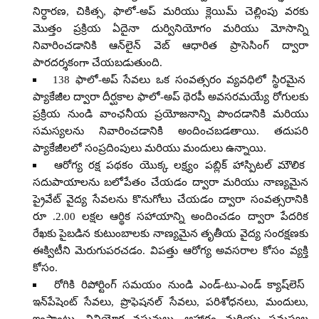
నిర్ధారణ, చికిత్స, ఫాలో-అప్ మరియు క్లెయిమ్ చెల్లింపు వరకు
మొత్తం ప్రక్రియ ఏదైనా దుర్వినియోగం మరియు మోసాన్ని
నివారించడానికి ఆన్‌లైన్ వెబ్ ఆధారిత ప్రాసెసింగ్ ద్వారా
పారదర్శకంగా చేయబడుతుంది.
138 ఫాలో-అప్ సేవలు ఒక సంవత్సరం వ్యవధిలో స్థిరమైన
ప్యాకేజీల ద్వారా దీర్ఘకాల ఫాలో-అప్ థెరపీ అవసరమయ్యే రోగులకు
ప్రక్రియ నుండి వాంఛనీయ ప్రయోజనాన్ని పొందడానికి మరియు
సమస్యలను నివారించడానికి అందించబడతాయి. తదుపరి
ప్యాకేజీలలో సంప్రదింపులు మరియు మందులు ఉన్నాయి.
ఆరోగ్య రక్ష పథకం యొక్క లక్ష్యం పబ్లిక్ హాస్పిటల్ మౌలిక
సదుపాయాలను బలోపేతం చేయడం ద్వారా మరియు నాణ్యమైన
ప్రైవేట్ వైద్య సేవలను కొనుగోలు చేయడం ద్వారా సంవత్సరానికి
రూ .2.00 లక్షల ఆర్థిక సహాయాన్ని అందించడం ద్వారా పేదరిక
రేఖకు పైబడిన కుటుంబాలకు నాణ్యమైన తృతీయ వైద్య సంరక్షణకు
ఈక్విటీని మెరుగుపరచడం. విపత్తు ఆరోగ్య అవసరాల కోసం వ్యక్తి
కోసం.
రోగికి రిపోర్టింగ్ సమయం నుండి ఎండ్-టు-ఎండ్ క్యాష్‌లెస్
ఇన్‌పేషెంట్ సేవలు, ప్రొఫెషనల్ సేవలు, పరిశోధనలు, మందులు,
ఇంప్లాంట్లు, వినియోగ వస్తువులు, ఆహారం మరియు సమస్యల