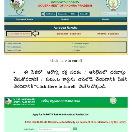
click here to enroll
ఈ పేజీలో, ఆరోగ్య రక్ష పథకం / ఆన్‌లైన్‌లో దరఖాస్తు
చేసుకోవడానికి / కుటుంబ కార్డును డౌన్‌లోడ్ చేయడానికి పేజీని
తెరవడానికి “
Click Here to Enroll
” లింక్‌ని నొక్కండి.