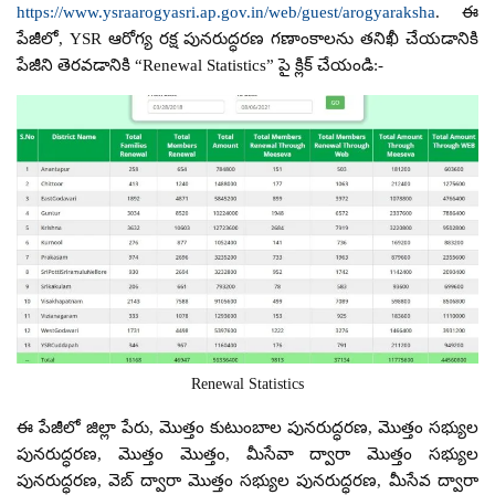
https://www.ysraarogyasri.ap.gov.in/web/guest/arogyaraksha
. ఈ
పేజీలో, YSR ఆరోగ్య రక్ష పునరుద్ధరణ గణాంకాలను తనిఖీ చేయడానికి
పేజీని తెరవడానికి “Renewal Statistics” పై క్లిక్ చేయండి:-
Renewal Statistics
ఈ పేజీలో జిల్లా పేరు, మొత్తం కుటుంబాల పునరుద్ధరణ, మొత్తం సభ్యుల
పునరుద్ధరణ, మొత్తం మొత్తం, మీసేవా ద్వారా మొత్తం సభ్యుల
పునరుద్ధరణ, వెబ్ ద్వారా మొత్తం సభ్యుల పునరుద్ధరణ, మీసేవ ద్వారా