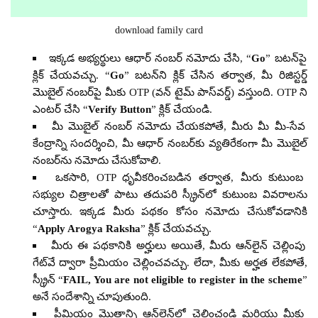
download family card
ఇక్కడ అభ్యర్థులు ఆధార్ నంబర్ నమోదు చేసి, “
Go
” బటన్‌పై
క్లిక్ చేయవచ్చు. “
Go
” బటన్‌ని క్లిక్ చేసిన తర్వాత, మీ రిజిస్టర్డ్
మొబైల్ నంబర్‌పై మీకు OTP (వన్ టైమ్ పాస్‌వర్డ్) వస్తుంది. OTP ని
ఎంటర్ చేసి “
Verify Button
” క్లిక్ చేయండి.
మీ మొబైల్ నంబర్ నమోదు చేయకపోతే, మీరు మీ మీ-సేవ
కేంద్రాన్ని సందర్శించి, మీ ఆధార్ నంబర్‌కు వ్యతిరేకంగా మీ మొబైల్
నంబర్‌ను నమోదు చేసుకోవాలి.
ఒకసారి, OTP ధృవీకరించబడిన తర్వాత, మీరు కుటుంబ
సభ్యుల చిత్రాలతో పాటు తదుపరి స్క్రీన్‌లో కుటుంబ వివరాలను
చూస్తారు. ఇక్కడ మీరు పథకం కోసం నమోదు చేసుకోవడానికి
“
Apply Arogya Raksha
” క్లిక్ చేయవచ్చు.
మీరు ఈ పథకానికి అర్హులు అయితే, మీరు ఆన్‌లైన్ చెల్లింపు
గేట్‌వే ద్వారా ప్రీమియం చెల్లించవచ్చు. లేదా, మీకు అర్హత లేకపోతే,
స్క్రీన్ “
FAIL, You are not eligible to register in the scheme
”
అనే సందేశాన్ని చూపుతుంది.
ప్రీమియం మొత్తాన్ని ఆన్‌లైన్‌లో చెల్లించండి మరియు మీకు