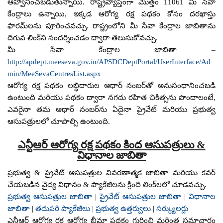
ఆహ్వానించబడుతున్నాయి. రాష్ట్రవ్యాప్తంగా మొత్తం 11061 మీ సేవా
కేంద్రాలు ఉన్నాయి, ఇక్కడ ఆరోగ్య రక్ష పథకం కోసం దరఖాస్తు
ఫారమ్‌లను పూరించవచ్చు. రాష్ట్రంలోని మీ సేవా కేంద్రాల జాబితాను
దిగువ లింక్‌ని సందర్శించడం ద్వారా తెలుసుకోవచ్చు.
మీ సేవా కేంద్రాల జాబితా –
http://apdept.meeseva.gov.in/APSDCDeptPortal/UserInterface/Ad
min/MeeSevaCentresList.aspx
ఆరోగ్య రక్ష పథకం లబ్ధిదారుల ఆధార్ నంబర్‌తో అనుసంధానించబడి
ఉంటుంది మరియు పథకం ద్వారా నగదు రహిత చికిత్సను పొందాలంటే,
ఎవరైనా తమ ఆధార్ నంబర్‌ను ఏదైనా ప్రైవేట్ మరియు ప్రభుత్వ
ఆసుపత్రులలో చూపాల్సి ఉంటుంది.
ఎన్టీఆర్ ఆరోగ్య రక్ష పథకం కింద ఆసుపత్రులు &
విధానాల జాబితా
ప్రభుత్వ & ప్రైవేట్ ఆసుపత్రుల వివరణాత్మక జాబితా మరియు కవర్
చేయబడిన వైద్య విధానం & ప్యాకేజీలను క్రింది లింక్‌లలో చూడవచ్చు.
ప్రభుత్వ ఆసుపత్రుల జాబితా
|
ప్రైవేట్ ఆసుపత్రుల జాబితా
|
విధానాల
జాబితా
|
తదుపరి ప్యాకేజీలు
|
ప్రభుత్వ ఉత్తర్వులు
|
సర్క్యులర్లు
ఎన్టీఆర్ ఆరోగ్య రక్ష ఆరోగ్య బీమా పథకం గురించి మరింత సమాచారం