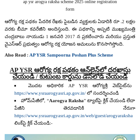
ap ysr arogya raksha scheme 2025 online registration
form
ఆరోగ్య రక్ష పథకం పేదరిక రేఖకు పైబడిన వ్యక్తులకు ఏడాదికి రూ .2 లక్షల
వరకు బీమా కవరేజీని అందిస్తుంది. ఈ పథకాన్ని అప్పటి ముఖ్యమంత్రి
చంద్రబాబు నాయుడు 1 జనవరి 2017 న ప్రకటించారు మరియు ప్రస్తుత
వైఎస్ఆర్ ప్రభుత్వం ఆరోగ్య రక్ష యోజన అమలును కొనసాగిస్తోంది.
Also Read :
AP YSR Sampoorna Poshan Plus Scheme
AP YSR ఆరోగ్య రక్ష పథకం ఆన్‌లైన్‌లో దరఖాస్తు
చేయండి / కుటుంబ కార్డును డౌన్‌లోడ్ చేయండి
మొదట అధికారిక AP YSR ఆరోగ్యశ్రీ వెబ్‌సైట్‌ను
https://www.ysraarogyasri.ap.gov.in/
లో సందర్శించండి
హోమ్‌పేజీలో, “
Aarogya Raksha
” ట్యాబ్‌పై క్లిక్ చేయండి లేదా
పేజీని తెరవడానికి నేరుగా
https://www.ysraarogyasri.ap.gov.in/web/guest/arogyaraksha
లింక్‌పై క్లిక్ చేయండి:-