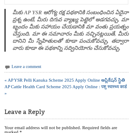
మీకు AP YSR ఆరోగ్య రక్ష పథకానికి సంబంధించిన ఏదైనా
ప్రశ్న ఉంటే, మీరు దిగువ వ్యాఖ్య పెట్టెలో అడగవచ్చు, మా
బృందం మీకు సహాయం చేయడానికి మా వంతు ప్రయత్నం
చేస్తుంది. మా ఈ సమాచారం మీకు నచ్చినట్లయితే, మీరు
దానిని మీ స్నేహితులతో కూడా పంచుకోవచ్చు, తద్వారా
వారు కూడా ఈ పథకాన్ని సద్వినియోగం చేసుకోవచ్చు.
Leave a comment
Post
« AP YSR Pelli Kanuka Scheme 2025 Apply Online అప్లికేషన్ స్థితి
navigation
AP Cattle Health Card Scheme 2025 Apply Online : पशु स्वास्थ्य कार्ड
»
Leave a Reply
Your email address will not be published.
Required fields are
marked
*