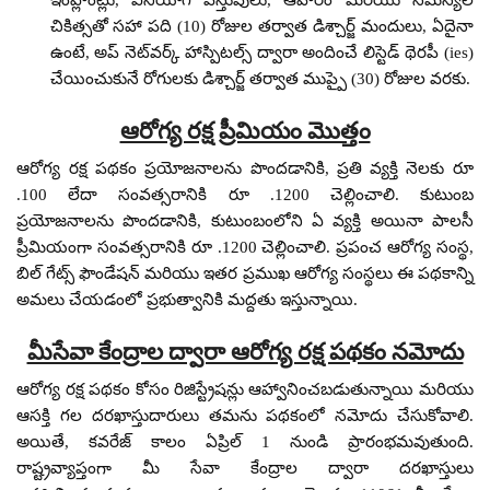
చికిత్సతో సహా పది (10) రోజుల తర్వాత డిశ్చార్జ్ మందులు, ఏదైనా
ఉంటే, అప్ నెట్‌వర్క్ హాస్పిటల్స్ ద్వారా అందించే లిస్టెడ్ థెరపీ (ies)
చేయించుకునే రోగులకు డిశ్చార్జ్ తర్వాత ముప్పై (30) రోజుల వరకు.
ఆరోగ్య రక్ష ప్రీమియం మొత్తం
ఆరోగ్య రక్ష పథకం ప్రయోజనాలను పొందడానికి, ప్రతి వ్యక్తి నెలకు రూ
.100 లేదా సంవత్సరానికి రూ .1200 చెల్లించాలి. కుటుంబ
ప్రయోజనాలను పొందడానికి, కుటుంబంలోని ఏ వ్యక్తి అయినా పాలసీ
ప్రీమియంగా సంవత్సరానికి రూ .1200 చెల్లించాలి. ప్రపంచ ఆరోగ్య సంస్థ,
బిల్ గేట్స్ ఫౌండేషన్ మరియు ఇతర ప్రముఖ ఆరోగ్య సంస్థలు ఈ పథకాన్ని
అమలు చేయడంలో ప్రభుత్వానికి మద్దతు ఇస్తున్నాయి.
మీసేవా కేంద్రాల ద్వారా ఆరోగ్య రక్ష పథకం నమోదు
ఆరోగ్య రక్ష పథకం కోసం రిజిస్ట్రేషన్లు ఆహ్వానించబడుతున్నాయి మరియు
ఆసక్తి గల దరఖాస్తుదారులు తమను పథకంలో నమోదు చేసుకోవాలి.
అయితే, కవరేజ్ కాలం ఏప్రిల్ 1 నుండి ప్రారంభమవుతుంది.
రాష్ట్రవ్యాప్తంగా మీ సేవా కేంద్రాల ద్వారా దరఖాస్తులు