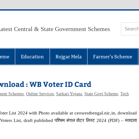
atest Central & State Government Schemes
heme
Education
Rojgar Mela
Farmer’s Scheme
wnload : WB Voter ID Card
ment Schemes
,
Online Services
,
Sarkari Yojana
,
State Govt Scheme
,
Tech
ter List 2024 with Photo available at ceowestbengal.nic.in, download
ters List, draft published पश्चिम बंगाल वोटर लिस्ट 2024 (PDF) – मतदाता