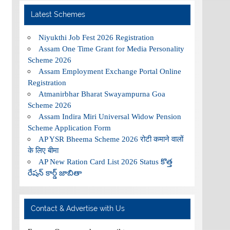
Latest Schemes
Niyukthi Job Fest 2026 Registration
Assam One Time Grant for Media Personality
Scheme 2026
Assam Employment Exchange Portal Online
Registration
Atmanirbhar Bharat Swayampurna Goa
Scheme 2026
Assam Indira Miri Universal Widow Pension
Scheme Application Form
AP YSR Bheema Scheme 2026 रोटी कमाने वालों
के लिए बीमा
AP New Ration Card List 2026 Status కొత్త
రేషన్ కార్డ్ జాబితా
Contact & Advertise with Us