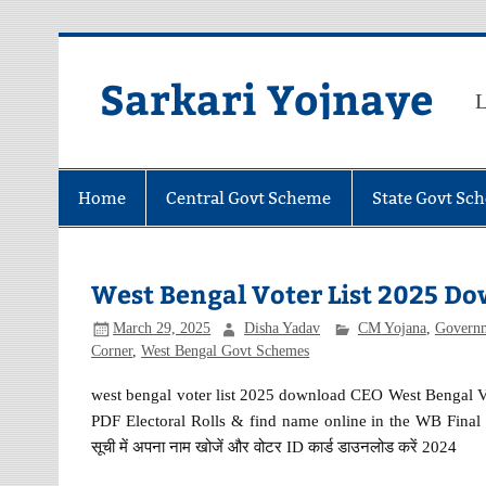
Skip
to
content
Sarkari Yojnaye
L
Home
Central Govt Scheme
State Govt Sc
West Bengal Voter List 2025 Do
March 29, 2025
Disha Yadav
CM Yojana
,
Govern
Corner
,
West Bengal Govt Schemes
west bengal voter list 2025 download CEO West Bengal Vo
PDF Electoral Rolls & find name online in the WB Final Vo
सूची में अपना नाम खोजें और वोटर ID कार्ड डाउनलोड करें 2024