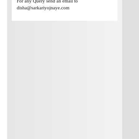
For any Query send an email to
disha@sarkariyojnaye.com