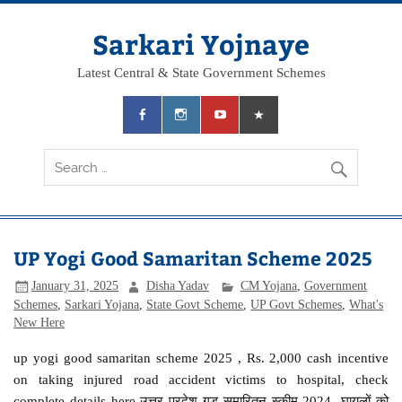
Skip
to
content
Sarkari Yojnaye
Latest Central & State Government Schemes
UP Yogi Good Samaritan Scheme 2025
January 31, 2025
Disha Yadav
CM Yojana
,
Government
Schemes
,
Sarkari Yojana
,
State Govt Scheme
,
UP Govt Schemes
,
What's
New Here
up yogi good samaritan scheme 2025 , Rs. 2,000 cash incentive
on taking injured road accident victims to hospital, check
complete details here उत्तर प्रदेश गुड समारितन स्कीम 2024- घायलों को