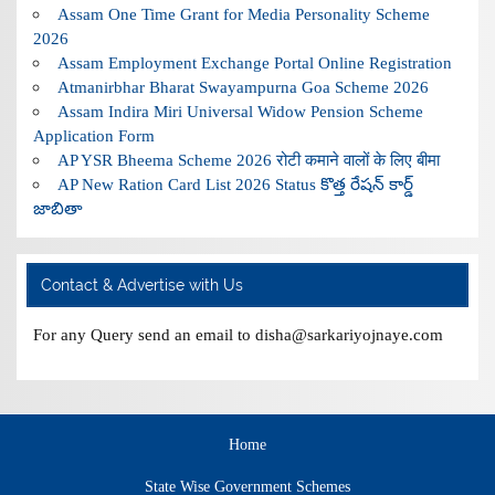
Assam One Time Grant for Media Personality Scheme
2026
Assam Employment Exchange Portal Online Registration
Atmanirbhar Bharat Swayampurna Goa Scheme 2026
Assam Indira Miri Universal Widow Pension Scheme
Application Form
AP YSR Bheema Scheme 2026 रोटी कमाने वालों के लिए बीमा
AP New Ration Card List 2026 Status కొత్త రేషన్ కార్డ్
జాబితా
Contact & Advertise with Us
For any Query send an email to disha@sarkariyojnaye.com
Home
State Wise Government Schemes