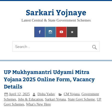
Skip
to
content
Sarkari Yojnaye
Latest Central & State Government Schemes
UP Mukhyamantri Udyami Mitra
Yojana 2025 Online Form, Vacancy
Details
April 12, 2025
Disha Yadav
CM Yojana
,
Government
Schemes
,
Jobs & Education
,
Sarkari Yojana
,
State Govt Scheme
,
UP
Govt Schemes
,
What's New Here