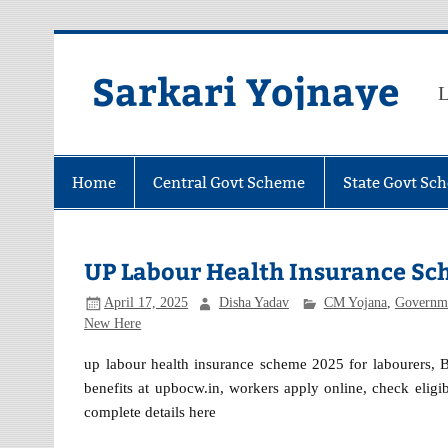
Skip
to
content
Sarkari Yojnaye
L
Home
Central Govt Scheme
State Govt Sc
UP Labour Health Insurance Scheme 
April 17, 2025
Disha Yadav
CM Yojana
,
Governm
New Here
up labour health insurance scheme 2025 for labourers, BO
benefits at upbocw.in, workers apply online, check eligib
complete details here