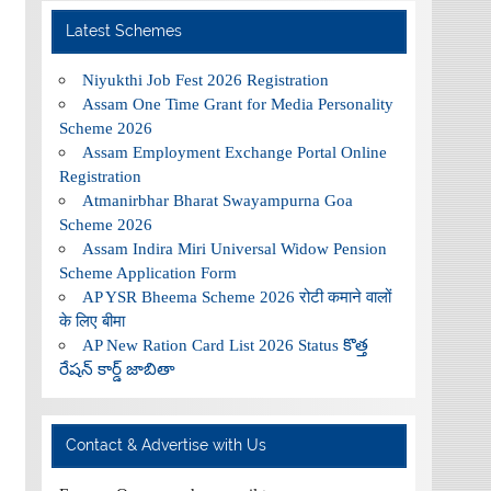
Latest Schemes
Niyukthi Job Fest 2026 Registration
Assam One Time Grant for Media Personality
Scheme 2026
Assam Employment Exchange Portal Online
Registration
Atmanirbhar Bharat Swayampurna Goa
Scheme 2026
Assam Indira Miri Universal Widow Pension
Scheme Application Form
AP YSR Bheema Scheme 2026 रोटी कमाने वालों
के लिए बीमा
AP New Ration Card List 2026 Status కొత్త
రేషన్ కార్డ్ జాబితా
Contact & Advertise with Us