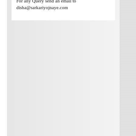
For any Query send an email to
disha@sarkariyojnaye.com