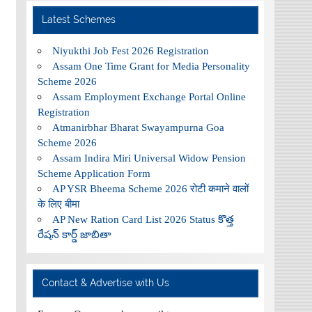
Latest Schemes
Niyukthi Job Fest 2026 Registration
Assam One Time Grant for Media Personality
Scheme 2026
Assam Employment Exchange Portal Online
Registration
Atmanirbhar Bharat Swayampurna Goa
Scheme 2026
Assam Indira Miri Universal Widow Pension
Scheme Application Form
AP YSR Bheema Scheme 2026 रोटी कमाने वालों
के लिए बीमा
AP New Ration Card List 2026 Status కొత్త
రేషన్ కార్డ్ జాబితా
Contact & Advertise with Us