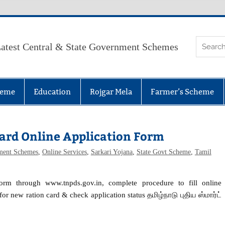
atest Central & State Government Schemes
heme
Education
Rojgar Mela
Farmer’s Scheme
ard Online Application Form
ment Schemes
,
Online Services
,
Sarkari Yojana
,
State Govt Scheme
,
Tamil
form through www.tnpds.gov.in, complete procedure to fill online
new ration card & check application status தமிழ்நாடு புதிய ஸ்மார்ட்