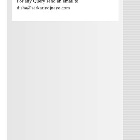
For any Query send an email to
disha@sarkariyojnaye.com