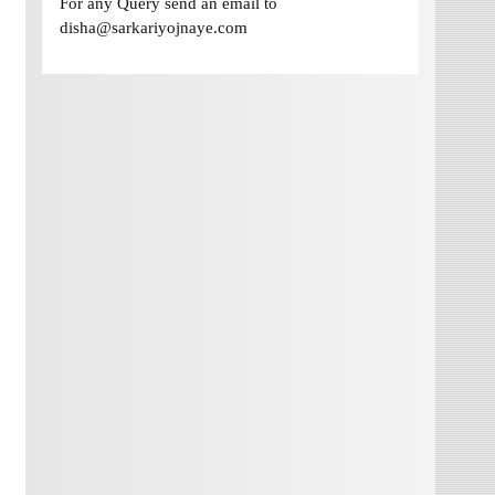
For any Query send an email to
disha@sarkariyojnaye.com