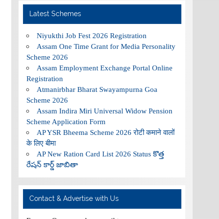
Latest Schemes
Niyukthi Job Fest 2026 Registration
Assam One Time Grant for Media Personality
Scheme 2026
Assam Employment Exchange Portal Online
Registration
Atmanirbhar Bharat Swayampurna Goa
Scheme 2026
Assam Indira Miri Universal Widow Pension
Scheme Application Form
AP YSR Bheema Scheme 2026 रोटी कमाने वालों
के लिए बीमा
AP New Ration Card List 2026 Status కొత్త
రేషన్ కార్డ్ జాబితా
Contact & Advertise with Us