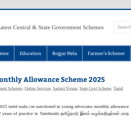
atest Central & State Government Schemes
heme
Education
Rojgar Mela
Farmer’s Scheme
onthly Allowance Scheme 2025
ment Schemes
,
Online Services
,
Sarkari Yojana
,
State Govt Scheme
,
Tamil
025 tamil nadu cm sanctioned tn young advocates monthly allowance
 2 years of practice in Tamilnadu தமிழ்நாடு இளம் வழக்கறிஞர்கள் மாத