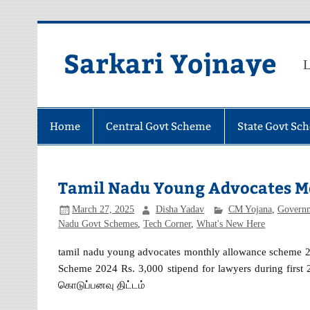
Skip
to
content
Sarkari Yojnaye
L
Home
Central Govt Scheme
State Govt Sc
Tamil Nadu Young Advocates M
March 27, 2025
Disha Yadav
CM Yojana
,
Govern
Nadu Govt Schemes
,
Tech Corner
,
What's New Here
tamil nadu young advocates monthly allowance scheme 2
Scheme 2024 Rs. 3,000 stipend for lawyers during first
கொடுப்பனவு திட்டம்