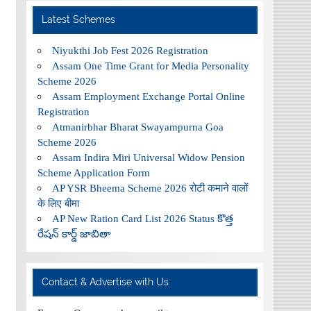
Latest Schemes
Niyukthi Job Fest 2026 Registration
Assam One Time Grant for Media Personality
Scheme 2026
Assam Employment Exchange Portal Online
Registration
Atmanirbhar Bharat Swayampurna Goa
Scheme 2026
Assam Indira Miri Universal Widow Pension
Scheme Application Form
AP YSR Bheema Scheme 2026 रोटी कमाने वालों
के लिए बीमा
AP New Ration Card List 2026 Status కొత్త
రేషన్ కార్డ్ జాబితా
Contact & Advertise with Us