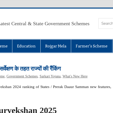
atest Central & State Government Schemes
heme
Education
Rojgar Mela
Farmer’s Scheme
ण के तहत राज्यों की रैंकिंग
eme
,
Government Schemes
,
Sarkari Yojana
,
What's New Here
shan 2024 ranking of States / Prerak Daaur Samman new features,
urvekshan 2025