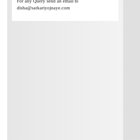
For any Query send an email to
disha@sarkariyojnaye.com