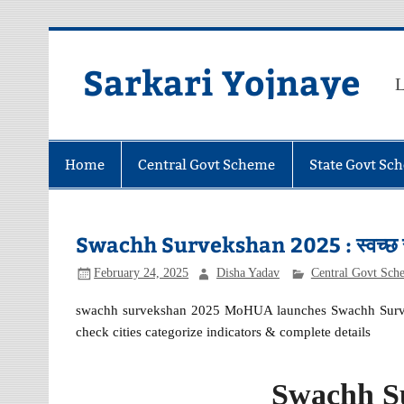
Skip
to
content
Sarkari Yojnaye
L
Home
Central Govt Scheme
State Govt Sc
Swachh Survekshan 2025 : स्वच्छ सर्वेक्ष
February 24, 2025
Disha Yadav
Central Govt Sch
swachh survekshan 2025 MoHUA launches Swachh Survek
check cities categorize indicators & complete details
Swachh S