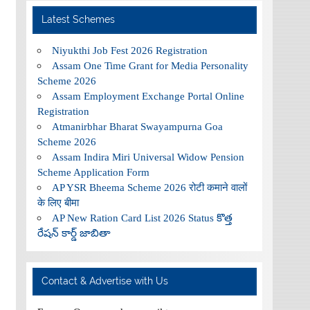
Latest Schemes
Niyukthi Job Fest 2026 Registration
Assam One Time Grant for Media Personality
Scheme 2026
Assam Employment Exchange Portal Online
Registration
Atmanirbhar Bharat Swayampurna Goa
Scheme 2026
Assam Indira Miri Universal Widow Pension
Scheme Application Form
AP YSR Bheema Scheme 2026 रोटी कमाने वालों
के लिए बीमा
AP New Ration Card List 2026 Status కొత్త
రేషన్ కార్డ్ జాబితా
Contact & Advertise with Us