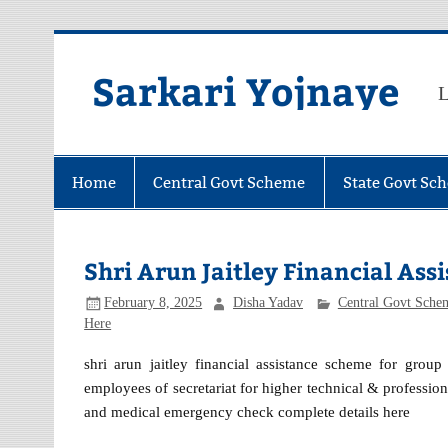
Skip
to
content
Sarkari Yojnaye
L
Home
Central Govt Scheme
State Govt Sc
Shri Arun Jaitley Financial As
February 8, 2025
Disha Yadav
Central Govt Sche
Here
shri arun jaitley financial assistance scheme for grou
employees of secretariat for higher technical & profession
and medical emergency check complete details here