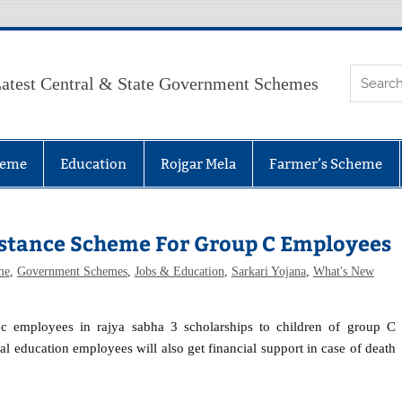
atest Central & State Government Schemes
heme
Education
Rojgar Mela
Farmer’s Scheme
sistance Scheme For Group C Employees
me
,
Government Schemes
,
Jobs & Education
,
Sarkari Yojana
,
What's New
p c employees in rajya sabha 3 scholarships to children of group C
al education employees will also get financial support in case of death