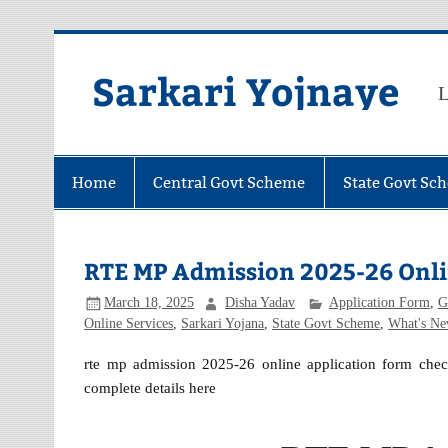
Skip
to
content
Sarkari Yojnaye
L
Home
Central Govt Scheme
State Govt Sc
RTE MP Admission 2025-26 Onli
March 18, 2025
Disha Yadav
Application Form
,
G
Online Services
,
Sarkari Yojana
,
State Govt Scheme
,
What's Ne
rte mp admission 2025-26 online application form che
complete details here