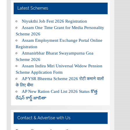
Latest Schemes
Niyukthi Job Fest 2026 Registration
Assam One Time Grant for Media Personality
Scheme 2026
Assam Employment Exchange Portal Online
Registration
Atmanirbhar Bharat Swayampurna Goa
Scheme 2026
Assam Indira Miri Universal Widow Pension
Scheme Application Form
AP YSR Bheema Scheme 2026 रोटी कमाने वालों
के लिए बीमा
AP New Ration Card List 2026 Status కొత్త
రేషన్ కార్డ్ జాబితా
Contact & Advertise with Us