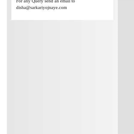
For any Query send an email to
disha@sarkariyojnaye.com