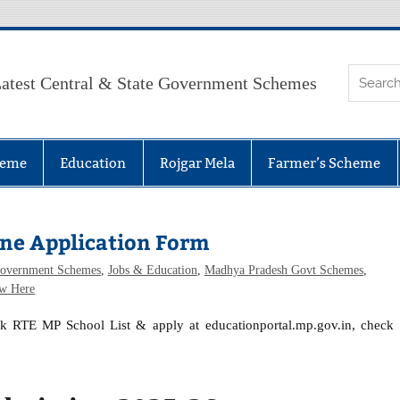
atest Central & State Government Schemes
heme
Education
Rojgar Mela
Farmer’s Scheme
ne Application Form
overnment Schemes
,
Jobs & Education
,
Madhya Pradesh Govt Schemes
,
w Here
ck RTE MP School List & apply at educationportal.mp.gov.in, check