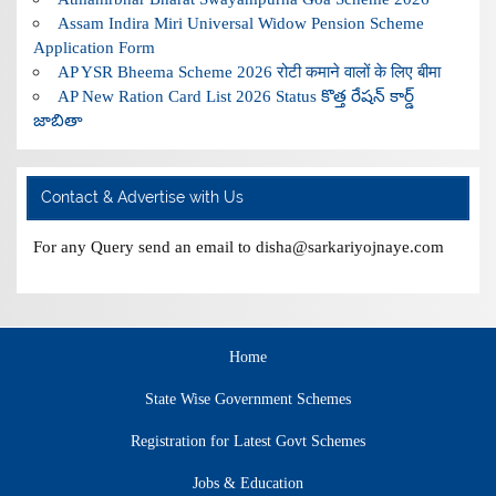
Assam Indira Miri Universal Widow Pension Scheme
Application Form
AP YSR Bheema Scheme 2026 रोटी कमाने वालों के लिए बीमा
AP New Ration Card List 2026 Status కొత్త రేషన్ కార్డ్
జాబితా
Contact & Advertise with Us
For any Query send an email to disha@sarkariyojnaye.com
Home
State Wise Government Schemes
Registration for Latest Govt Schemes
Jobs & Education