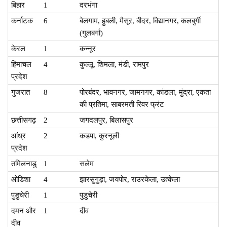
बिहार
1
दरभंगा
कर्नाटक
6
बेलगाम, हुबली, मैसूर, बीदर, विद्यानगर, कलबुर्गी
(गुलबर्गा)
केरल
1
कन्नूर
हिमाचल
4
कुल्लू, शिमला, मंडी, रामपुर
प्रदेश
गुजरात
8
पोरबंदर, भावनगर, जामनगर, कांडला, मुंद्रा, एकता
की प्रतिमा, साबरमती रिवर फ्रंट
छत्तीसगढ़
2
जगदलपुर, बिलासपुर
आंध्र
2
कडपा, कुरनूली
प्रदेश
तमिलनाडु
1
सलेम
ओडिशा
4
झारसुगुड़ा, जयपोर, राउरकेला, उत्केला
पुडुचेरी
1
पुडुचेरी
दमन और
1
दीव
दीव