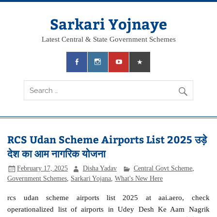
Skip
to
content
Sarkari Yojnaye
Latest Central & State Government Schemes
RCS Udan Scheme Airports List 2025 उड़े
देश का आम नागरिक योजना
February 17, 2025
Disha Yadav
Central Govt Scheme
,
Government Schemes
,
Sarkari Yojana
,
What's New Here
rcs udan scheme airports list 2025 at aai.aero, check
operationalized list of airports in Udey Desh Ke Aam Nagrik