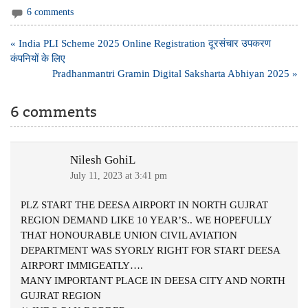
6 comments
Post
« India PLI Scheme 2025 Online Registration दूरसंचार उपकरण
navigation
कंपनियों के लिए
Pradhanmantri Gramin Digital Saksharta Abhiyan 2025 »
6 comments
Nilesh GohiL
July 11, 2023 at 3:41 pm
PLZ START THE DEESA AIRPORT IN NORTH GUJRAT
REGION DEMAND LIKE 10 YEAR’S.. WE HOPEFULLY
THAT HONOURABLE UNION CIVIL AVIATION
DEPARTMENT WAS SYORLY RIGHT FOR START DEESA
AIRPORT IMMIGEATLY….
MANY IMPORTANT PLACE IN DEESA CITY AND NORTH
GUJRAT REGION