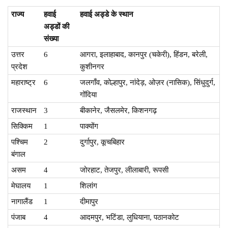
राज्य
हवाई
हवाई अड्डे के स्थान
अड्डों की
संख्या
उत्तर
6
आगरा, इलाहाबाद, कानपुर (चकेरी), हिंडन, बरेली,
प्रदेश
कुशीनगर
महाराष्ट्र
6
जलगाँव, कोल्हापुर, नांदेड़, ओज़र (नासिक), सिंधुदुर्ग,
गोंदिया
राजस्थान
3
बीकानेर, जैसलमेर, किशनगढ़
सिक्किम
1
पाक्योंग
पश्चिम
2
दुर्गापुर, कूचबिहार
बंगाल
असम
4
जोरहाट, तेजपुर, लीलाबारी, रूपसी
मेघालय
1
शिलांग
नागालैंड
1
दीमापुर
पंजाब
4
आदमपुर, भटिंडा, लुधियाना, पठानकोट