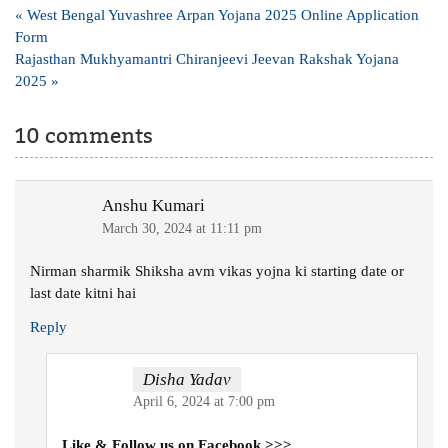
Post
« West Bengal Yuvashree Arpan Yojana 2025 Online Application
navigation
Form
Rajasthan Mukhyamantri Chiranjeevi Jeevan Rakshak Yojana
2025 »
10 comments
Anshu Kumari
March 30, 2024 at 11:11 pm
Nirman sharmik Shiksha avm vikas yojna ki starting date or
last date kitni hai
Reply
Disha Yadav
April 6, 2024 at 7:00 pm
Like & Follow us on Facebook >>>