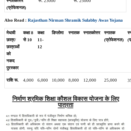
स्नातकोत्तर
रू. 23000
रू. 25000
(
प्रोफेशनल
)
Also Read :
Rajasthan Nirman Shramik Sulabhy Awas Yojana
मेधावी
कक्षा
8
कक्षा
डिप्लोमा
स्नातक
स्नातकोत्तर
स्नातक
स्
छात्र
/
से
10
11-
(
प्रोफेशनल)
(
प
छात्राओं
12
को
नकद
पुरस्कार
राशि
रू.
4,000
6,000
10,000
8,000
12,000
25,000
3
निर्माण श्रमिक शिक्षा कौशल विकास योजना के लिए
पात्रता