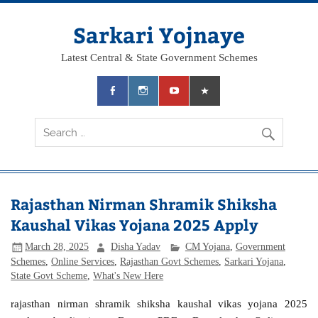
Skip
to
content
Sarkari Yojnaye
Latest Central & State Government Schemes
Rajasthan Nirman Shramik Shiksha
Kaushal Vikas Yojana 2025 Apply
March 28, 2025
Disha Yadav
CM Yojana
,
Government
Schemes
,
Online Services
,
Rajasthan Govt Schemes
,
Sarkari Yojana
,
State Govt Scheme
,
What's New Here
rajasthan nirman shramik shiksha kaushal vikas yojana 2025