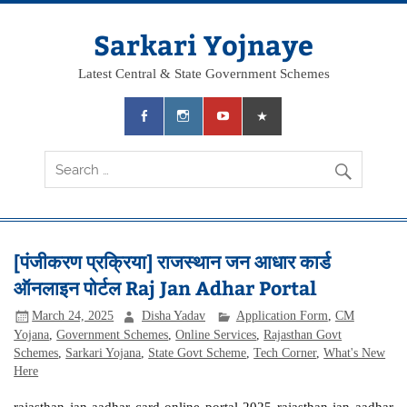
Skip
to
content
Sarkari Yojnaye
Latest Central & State Government Schemes
[पंजीकरण प्रक्रिया] राजस्थान जन आधार कार्ड
ऑनलाइन पोर्टल Raj Jan Adhar Portal
March 24, 2025
Disha Yadav
Application Form
,
CM
Yojana
,
Government Schemes
,
Online Services
,
Rajasthan Govt
Schemes
,
Sarkari Yojana
,
State Govt Scheme
,
Tech Corner
,
What's New
Here
rajasthan jan aadhar card online portal 2025 rajasthan jan aadhar