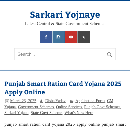
Skip
to
content
Sarkari Yojnaye
Latest Central & State Government Schemes
Punjab Smart Ration Card Yojana 2025
Apply Online
March 23, 2025
Disha Yadav
Application Form
,
CM
Yojana
,
Government Schemes
,
Online Services
,
Punjab Govt Schemes
,
Sarkari Yojana
,
State Govt Scheme
,
What's New Here
punjab smart ration card yojana 2025 apply online punjab smart