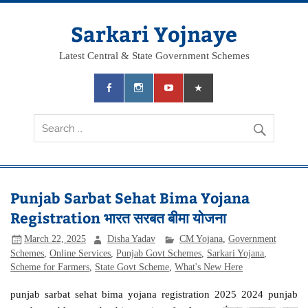
Skip
to
content
Sarkari Yojnaye
Latest Central & State Government Schemes
Punjab Sarbat Sehat Bima Yojana
Registration भारत सरबत बीमा योजना
March 22, 2025
Disha Yadav
CM Yojana
,
Government
Schemes
,
Online Services
,
Punjab Govt Schemes
,
Sarkari Yojana
,
Scheme for Farmers
,
State Govt Scheme
,
What's New Here
punjab sarbat sehat bima yojana registration 2025 2024 punjab