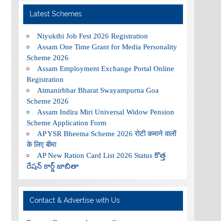
Latest Schemes
Niyukthi Job Fest 2026 Registration
Assam One Time Grant for Media Personality
Scheme 2026
Assam Employment Exchange Portal Online
Registration
Atmanirbhar Bharat Swayampurna Goa
Scheme 2026
Assam Indira Miri Universal Widow Pension
Scheme Application Form
AP YSR Bheema Scheme 2026 रोटी कमाने वालों
के लिए बीमा
AP New Ration Card List 2026 Status కొత్త
రేషన్ కార్డ్ జాబితా
Contact & Advertise with Us