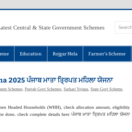
atest Central & State Government Schemes
heme
Education
Rojgar Mela
Farmer’s Scheme
 2025 ਪੰਜਾਬ ਮਾਤਾ ਤ੍ਰਿਪਤ ਮਹਿਲਾ ਯੋਜਨਾ
ment Schemes
,
Punjab Govt Schemes
,
Sarkari Yojana
,
State Govt Scheme
,
en Headed Households (WHH), check allocation amount, eligibility
e done, check complete details here ਪੰਜਾਬ ਮਾਤਾ ਤ੍ਰਿਪਤ ਮਹਿਲਾ ਯੋਜਨਾ