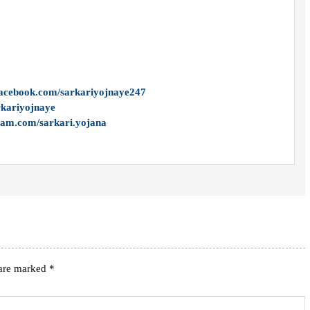
facebook.com/sarkariyojnaye247
arkariyojnaye
ram.com/sarkari.yojana
 are marked
*