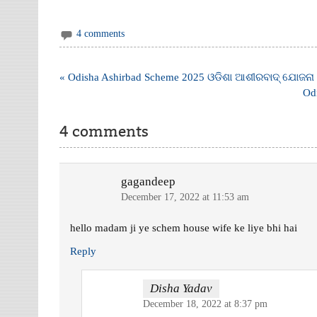
4 comments
Post
« Odisha Ashirbad Scheme 2025 ଓଡିଶା ଆଶୀରବାଦ୍ ଯୋଜନା
navigation
Odi
4 comments
gagandeep
December 17, 2022 at 11:53 am
hello madam ji ye schem house wife ke liye bhi hai
Reply
Disha Yadav
December 18, 2022 at 8:37 pm