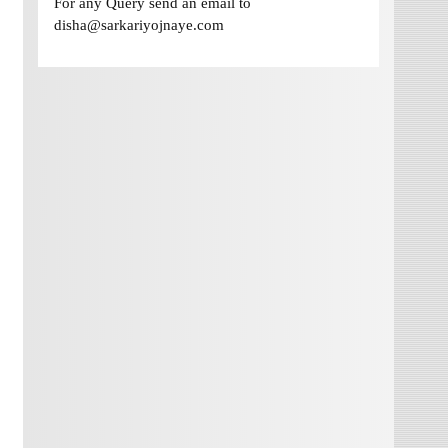
For any Query send an email to
disha@sarkariyojnaye.com