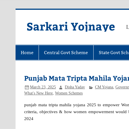
Skip
to
content
Sarkari Yojnaye
L
Home
Central Govt Scheme
State Govt Sc
Punjab Mata Tripta Mahila Yojana
March 23, 2025
Disha Yadav
CM Yojana
,
Govern
What's New Here
,
Women Schemes
punjab mata tripta mahila yojana 2025 to empower Wom
criteria, objectives & how women empowerment would b
2024