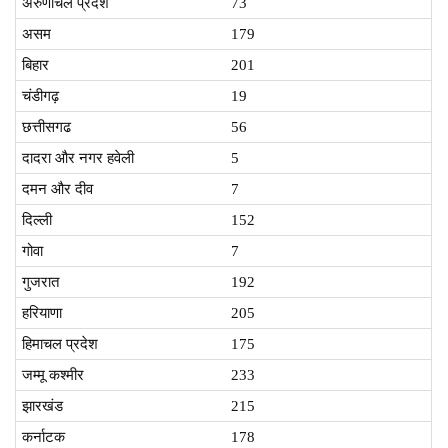
अरुणाचल प्रदेश
73
असम
179
बिहार
201
चंडीगढ़
19
छत्तीसगढ
56
दादरा और नगर हवेली
5
दमन और दीव
7
दिल्ली
152
गोवा
7
गुजरात
192
हरियाणा
205
हिमाचल प्रदेश
175
जम्मू कश्मीर
233
झारखंड
215
कर्नाटक
178