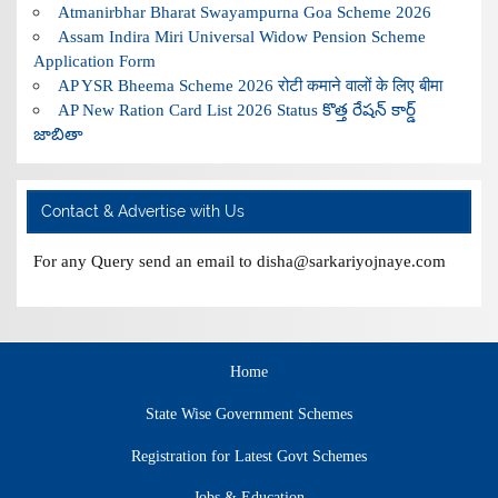
Atmanirbhar Bharat Swayampurna Goa Scheme 2026
Assam Indira Miri Universal Widow Pension Scheme
Application Form
AP YSR Bheema Scheme 2026 रोटी कमाने वालों के लिए बीमा
AP New Ration Card List 2026 Status కొత్త రేషన్ కార్డ్
జాబితా
Contact & Advertise with Us
For any Query send an email to disha@sarkariyojnaye.com
Home
State Wise Government Schemes
Registration for Latest Govt Schemes
Jobs & Education