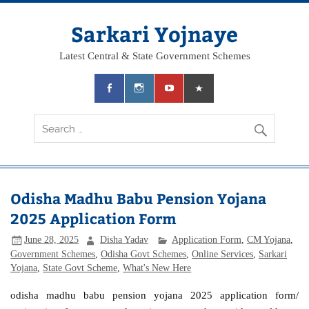
Skip
to
content
Sarkari Yojnaye
Latest Central & State Government Schemes
Odisha Madhu Babu Pension Yojana
2025 Application Form
June 28, 2025
Disha Yadav
Application Form
,
CM Yojana
,
Government Schemes
,
Odisha Govt Schemes
,
Online Services
,
Sarkari
Yojana
,
State Govt Scheme
,
What's New Here
odisha madhu babu pension yojana 2025 application form/