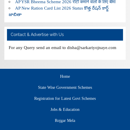
AP YSR Bheema Scheme 2026 रोटी कमाने वालों के लिए बीमा
AP New Ration Card List 2026 Status కొత్త రేషన్ కార్డ్
జాబితా
Contact & Advertise with Us
For any Query send an email to disha@sarkariyojnaye.com
Home
State Wise Government Schemes
Registration for Latest Govt Schemes
Jobs & Education
Rojgar Mela