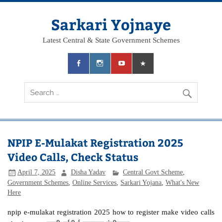
Skip
to
content
Sarkari Yojnaye
Latest Central & State Government Schemes
NPIP E-Mulakat Registration 2025
Video Calls, Check Status
April 7, 2025
Disha Yadav
Central Govt Scheme
,
Government Schemes
,
Online Services
,
Sarkari Yojana
,
What's New
Here
npip e-mulakat registration 2025 how to register make video calls