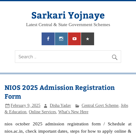
Skip
to
content
Sarkari Yojnaye
Latest Central & State Government Schemes
NIOS 2025 Admission Registration
Form
February 9, 2025
Disha Yadav
Central Govt Scheme
,
Jobs
& Education
,
Online Services
,
What's New Here
nios october 2025 admission registration form / Schedule at
nios.ac.in, check important dates, steps for how to apply online &