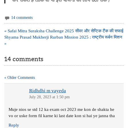
14 comments
Post
« Safai Mitra Suraksha Challenge 2025 सीवर और सेप्टिक टैंक की सफाई
navigation
Shyama Prasad Mukherji Rurban Mission 2025 : राष्ट्रीय रूर्बन मिशन
»
14 comments
« Older Comments
Ridhdhi m vayeda
July 28, 2023 at 1:50 pm
Muje nios se std 12 ka exam oct 2023 me kon de shakta he
vo or uske form fil karne ki last date kon si hai ye janna tha
Reply