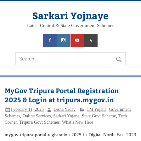
Skip
to
content
Sarkari Yojnaye
Latest Central & State Government Schemes
MyGov Tripura Portal Registration
2025 & Login at tripura.mygov.in
February 11, 2025
Disha Yadav
CM Yojana
,
Government
Schemes
,
Online Services
,
Sarkari Yojana
,
State Govt Scheme
,
Tech
Corner
,
Tripura Govt Schemes
,
What's New Here
mygov tripura portal registration 2025 in Digital North East 2023