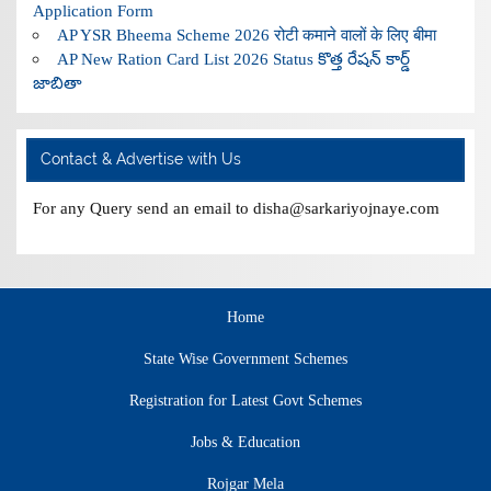
Application Form
AP YSR Bheema Scheme 2026 रोटी कमाने वालों के लिए बीमा
AP New Ration Card List 2026 Status కొత్త రేషన్ కార్డ్
జాబితా
Contact & Advertise with Us
For any Query send an email to disha@sarkariyojnaye.com
Home
State Wise Government Schemes
Registration for Latest Govt Schemes
Jobs & Education
Rojgar Mela