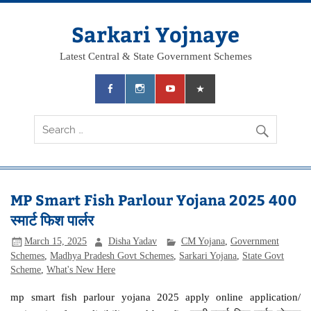
Skip
to
content
Sarkari Yojnaye
Latest Central & State Government Schemes
MP Smart Fish Parlour Yojana 2025 400
स्मार्ट फिश पार्लर
March 15, 2025
Disha Yadav
CM Yojana
,
Government
Schemes
,
Madhya Pradesh Govt Schemes
,
Sarkari Yojana
,
State Govt
Scheme
,
What's New Here
mp smart fish parlour yojana 2025 apply online application/