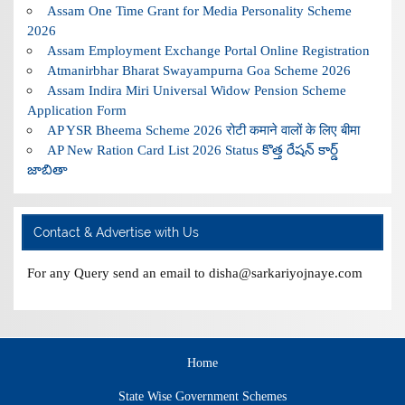
Assam One Time Grant for Media Personality Scheme
2026
Assam Employment Exchange Portal Online Registration
Atmanirbhar Bharat Swayampurna Goa Scheme 2026
Assam Indira Miri Universal Widow Pension Scheme
Application Form
AP YSR Bheema Scheme 2026 रोटी कमाने वालों के लिए बीमा
AP New Ration Card List 2026 Status కొత్త రేషన్ కార్డ్
జాబితా
Contact & Advertise with Us
For any Query send an email to disha@sarkariyojnaye.com
Home
State Wise Government Schemes