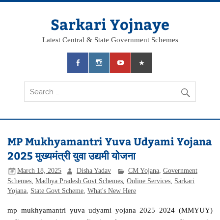
Skip
to
content
Sarkari Yojnaye
Latest Central & State Government Schemes
MP Mukhyamantri Yuva Udyami Yojana
2025 मुख्यमंत्री युवा उद्यमी योजना
March 18, 2025
Disha Yadav
CM Yojana
,
Government
Schemes
,
Madhya Pradesh Govt Schemes
,
Online Services
,
Sarkari
Yojana
,
State Govt Scheme
,
What's New Here
mp mukhyamantri yuva udyami yojana 2025 2024 (MMYUY)