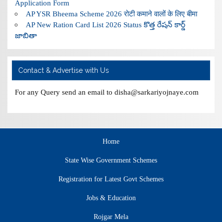
Application Form
AP YSR Bheema Scheme 2026 रोटी कमाने वालों के लिए बीमा
AP New Ration Card List 2026 Status కొత్త రేషన్ కార్డ్
జాబితా
Contact & Advertise with Us
For any Query send an email to disha@sarkariyojnaye.com
Home
State Wise Government Schemes
Registration for Latest Govt Schemes
Jobs & Education
Rojgar Mela