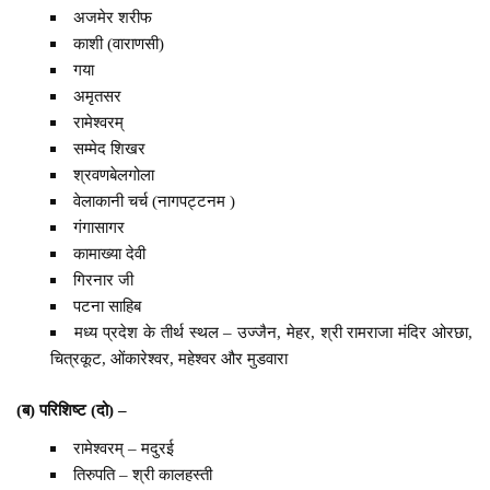
अजमेर शरीफ
काशी (वाराणसी)
गया
अमृतसर
रामेश्वरम्
सम्मेद शिखर
श्रवणबेलगोला
वेलाकानी चर्च (नागपट्टनम )
गंगासागर
कामाख्या देवी
गिरनार जी
पटना साहिब
मध्य प्रदेश के तीर्थ स्थल – उज्जैन, मेहर, श्री रामराजा मंदिर ओरछा,
चित्रकूट, ओंकारेश्वर, महेश्वर और मुडवारा
(ब) परिशिष्ट (दो) –
रामेश्वरम् – मदुरई
तिरुपति – श्री कालहस्ती