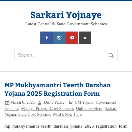
Skip
to
content
Sarkari Yojnaye
Latest Central & State Government Schemes
MP Mukhyamantri Teerth Darshan
Yojana 2025 Registration Form
March 6, 2025
Disha Yadav
CM Yojana
,
Government
Schemes
,
Madhya Pradesh Govt Schemes
,
Online Services
,
Sarkari
Yojana
,
State Govt Scheme
,
What's New Here
mp mukhyamantri teerth darshan yojana 2025 registration form