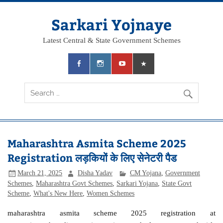
Skip
to
content
Sarkari Yojnaye
Latest Central & State Government Schemes
Maharashtra Asmita Scheme 2025
Registration लड़कियों के लिए सेनेटरी पैड
March 21, 2025
Disha Yadav
CM Yojana
,
Government
Schemes
,
Maharashtra Govt Schemes
,
Sarkari Yojana
,
State Govt
Scheme
,
What's New Here
,
Women Schemes
maharashtra asmita scheme 2025 registration at