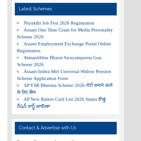
Latest Schemes
Niyukthi Job Fest 2026 Registration
Assam One Time Grant for Media Personality
Scheme 2026
Assam Employment Exchange Portal Online
Registration
Atmanirbhar Bharat Swayampurna Goa
Scheme 2026
Assam Indira Miri Universal Widow Pension
Scheme Application Form
AP YSR Bheema Scheme 2026 रोटी कमाने वालों
के लिए बीमा
AP New Ration Card List 2026 Status కొత్త
రేషన్ కార్డ్ జాబితా
Contact & Advertise with Us