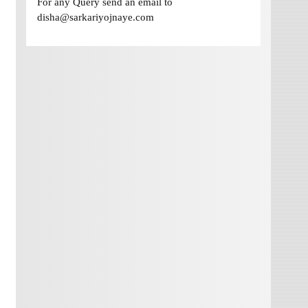
For any Query send an email to
disha@sarkariyojnaye.com