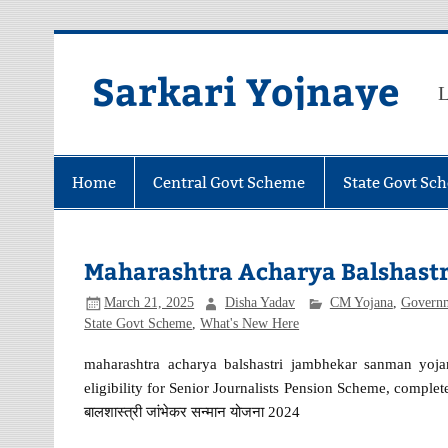
Skip
to
content
Sarkari Yojnaye
L
Home
Central Govt Scheme
State Govt Sc
Maharashtra Acharya Balshast
March 21, 2025
Disha Yadav
CM Yojana
,
Govern
State Govt Scheme
,
What's New Here
maharashtra acharya balshastri jambhekar sanman yojan
eligibility for Senior Journalists Pension Scheme, complete det
बालशास्त्री जांभेकर सन्मान योजना 2024