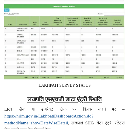
LAKHPATI SURVEY STATUS
लखपति एसएचजी डाटा एंट्री स्थिति
LR4 लिंक या डायरेक्ट लिंक पर क्लिक करने पर –
https://nrlm.gov.in/LakhpatiDashboardAction.do?
methodName=showDateWiseDetail
, लखपति SHG डेटा एंट्री स्टेटस