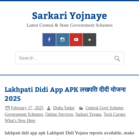
Skip
to
content
Sarkari Yojnaye
Latest Central & State Government Schemes
Lakhpati Didi App APK लखपति दीदी योजना
2025
February 17, 2025
Disha Yadav
Central Govt Scheme
,
Government Schemes
,
Online Services
,
Sarkari Yojana
,
Tech Corner
,
What's New Here
lakhpati didi app apk Lakhpati Didi Yojana reports available, make