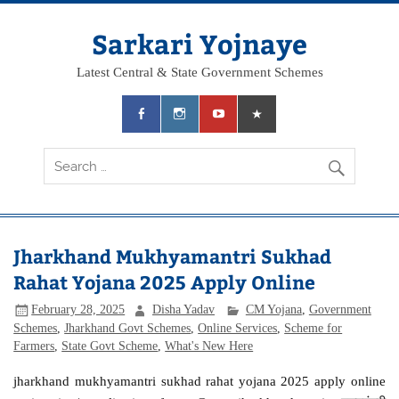
Skip
to
content
Sarkari Yojnaye
Latest Central & State Government Schemes
Jharkhand Mukhyamantri Sukhad
Rahat Yojana 2025 Apply Online
February 28, 2025
Disha Yadav
CM Yojana
,
Government
Schemes
,
Jharkhand Govt Schemes
,
Online Services
,
Scheme for
Farmers
,
State Govt Scheme
,
What's New Here
jharkhand mukhyamantri sukhad rahat yojana 2025 apply online