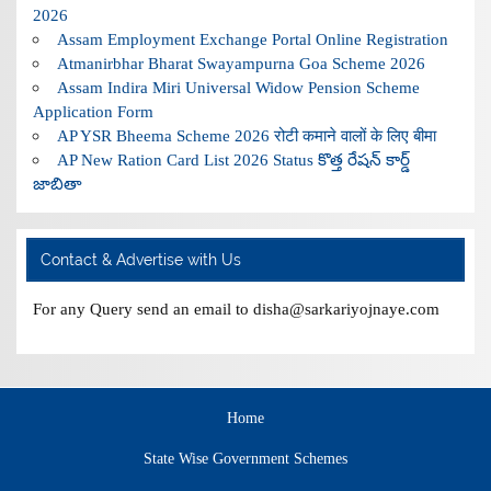
2026
Assam Employment Exchange Portal Online Registration
Atmanirbhar Bharat Swayampurna Goa Scheme 2026
Assam Indira Miri Universal Widow Pension Scheme
Application Form
AP YSR Bheema Scheme 2026 रोटी कमाने वालों के लिए बीमा
AP New Ration Card List 2026 Status కొత్త రేషన్ కార్డ్
జాబితా
Contact & Advertise with Us
For any Query send an email to disha@sarkariyojnaye.com
Home
State Wise Government Schemes