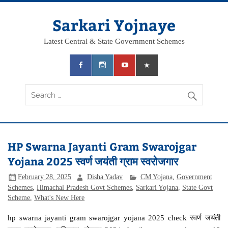
Skip
to
content
Sarkari Yojnaye
Latest Central & State Government Schemes
HP Swarna Jayanti Gram Swarojgar
Yojana 2025 स्वर्ण जयंती ग्राम स्वरोजगार
February 28, 2025
Disha Yadav
CM Yojana
,
Government
Schemes
,
Himachal Pradesh Govt Schemes
,
Sarkari Yojana
,
State Govt
Scheme
,
What's New Here
hp swarna jayanti gram swarojgar yojana 2025 check स्वर्ण जयंती