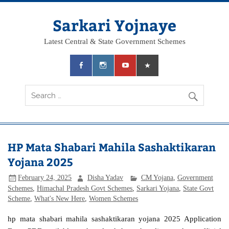
Skip
to
content
Sarkari Yojnaye
Latest Central & State Government Schemes
HP Mata Shabari Mahila Sashaktikaran
Yojana 2025
February 24, 2025
Disha Yadav
CM Yojana
,
Government
Schemes
,
Himachal Pradesh Govt Schemes
,
Sarkari Yojana
,
State Govt
Scheme
,
What's New Here
,
Women Schemes
hp mata shabari mahila sashaktikaran yojana 2025 Application